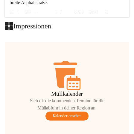
breite Asphaltstraße. 
Wenige Minuten nur, und das geschäftige Treiben der 
Talgemeinden sorgt für abwechslungsreiche Möglichkeiten.
Impressionen
+2
Müllkalender
Sieh dir die kommenden Termine für die
Müllabfuhr in deiner Region an.
Kalender ansehen