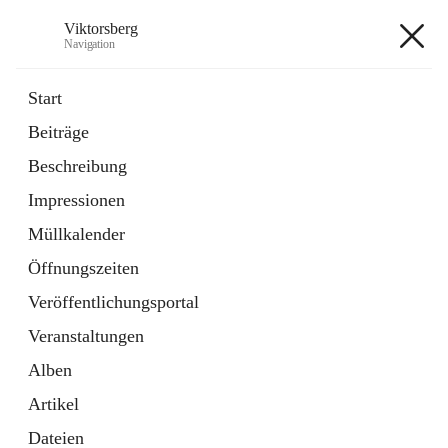
Viktorsberg
Navigation
Viktorsberg
Start
Beiträge
Gemeindepolitik
Beschreibung
1 Schnellzugriff
Impressionen
Bürgerservice
10 Schnellzugriffe
Müllkalender
Öffnungszeiten
+8
Veröffentlichungsportal
Veranstaltungen
Alben
Artikel
Hauptadresse
Dateien