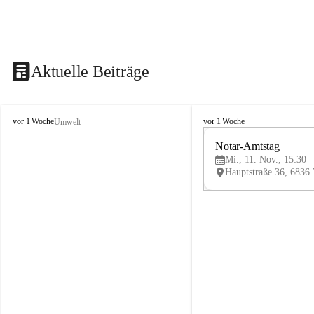
Aktuelle Beiträge
V
V
vor 1 Woche
vor 1 Woche
Umwelt
i
i
k
k
Notar-Amtstag
t
t
Mi., 11. Nov., 15:30
o
o
r
r
s
s
b
b
e
e
r
r
g
g