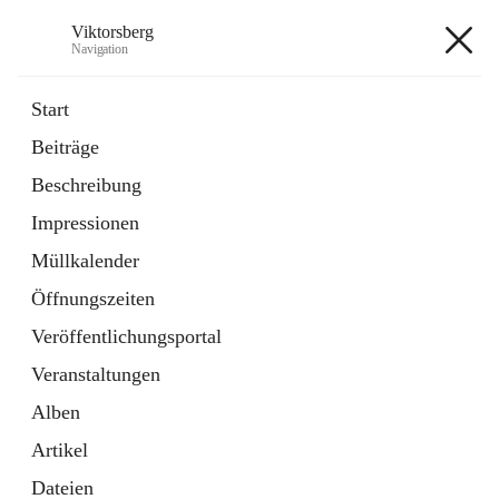
Viktorsberg
Navigation
Viktorsberg
Start
Beiträge
Gemeindepolitik
Beschreibung
1 Schnellzugriff
Impressionen
Bürgerservice
10 Schnellzugriffe
Müllkalender
Öffnungszeiten
+8
Veröffentlichungsportal
Veranstaltungen
Alben
Artikel
Hauptadresse
Dateien