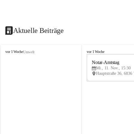
Aktuelle Beiträge
V
V
vor 1 Woche
vor 1 Woche
Umwelt
i
i
k
k
Notar-Amtstag
t
t
Mi., 11. Nov., 15:30
o
o
r
r
s
s
b
b
e
e
r
r
g
g