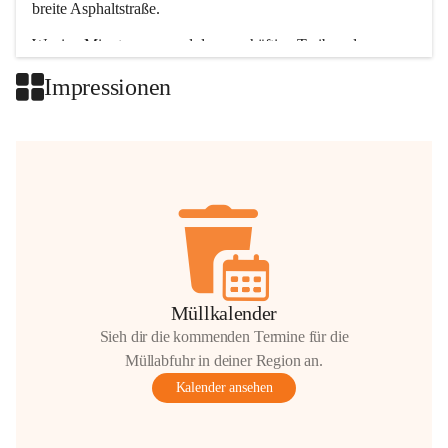
breite Asphaltstraße. 
Wenige Minuten nur, und das geschäftige Treiben der 
Talgemeinden sorgt für abwechslungsreiche Möglichkeiten.
Impressionen
+2
Müllkalender
Sieh dir die kommenden Termine für die
Müllabfuhr in deiner Region an.
Kalender ansehen