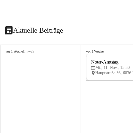
Aktuelle Beiträge
V
V
vor 1 Woche
vor 1 Woche
Umwelt
i
i
k
k
Notar-Amtstag
t
t
Mi., 11. Nov., 15:30
o
o
r
r
s
s
b
b
e
e
r
r
g
g