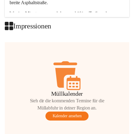
breite Asphaltstraße. 
Wenige Minuten nur, und das geschäftige Treiben der 
Talgemeinden sorgt für abwechslungsreiche Möglichkeiten.
Impressionen
+2
Müllkalender
Sieh dir die kommenden Termine für die
Müllabfuhr in deiner Region an.
Kalender ansehen