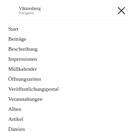
Viktorsberg
Navigation
Viktorsberg
Start
Beiträge
Gemeindepolitik
Beschreibung
1 Schnellzugriff
Impressionen
Bürgerservice
10 Schnellzugriffe
Müllkalender
Öffnungszeiten
+8
Veröffentlichungsportal
Veranstaltungen
Alben
Artikel
Hauptadresse
Dateien