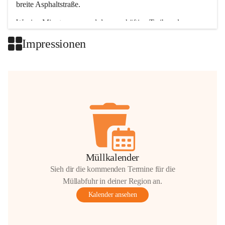
breite Asphaltstraße. 
Wenige Minuten nur, und das geschäftige Treiben der 
Talgemeinden sorgt für abwechslungsreiche Möglichkeiten.
Impressionen
+2
Müllkalender
Sieh dir die kommenden Termine für die
Müllabfuhr in deiner Region an.
Kalender ansehen