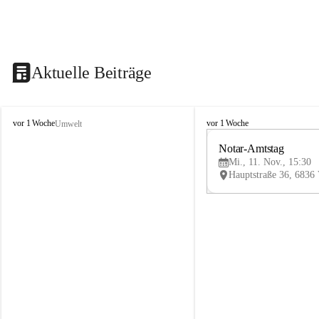
Aktuelle Beiträge
V
V
vor 1 Woche
vor 1 Woche
Umwelt
i
i
k
k
Notar-Amtstag
t
t
Mi., 11. Nov., 15:30
o
o
r
r
s
s
b
b
e
e
r
r
g
g