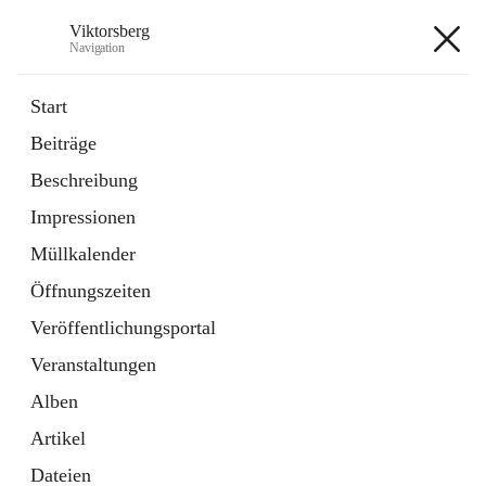
Viktorsberg
Navigation
Viktorsberg
Start
Beiträge
Gemeindepolitik
Beschreibung
1 Schnellzugriff
Impressionen
Bürgerservice
10 Schnellzugriffe
Müllkalender
Öffnungszeiten
+8
Veröffentlichungsportal
Veranstaltungen
Alben
Artikel
Hauptadresse
Dateien