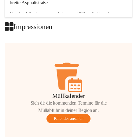
breite Asphaltstraße. 
Wenige Minuten nur, und das geschäftige Treiben der 
Talgemeinden sorgt für abwechslungsreiche Möglichkeiten.
Impressionen
+2
Müllkalender
Sieh dir die kommenden Termine für die
Müllabfuhr in deiner Region an.
Kalender ansehen