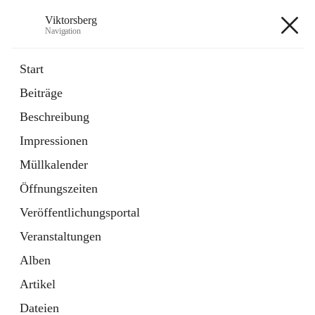
Viktorsberg
Navigation
Viktorsberg
Start
Beiträge
Gemeindepolitik
Beschreibung
1 Schnellzugriff
Impressionen
Bürgerservice
10 Schnellzugriffe
Müllkalender
Öffnungszeiten
+8
Veröffentlichungsportal
Veranstaltungen
Alben
Artikel
Hauptadresse
Dateien