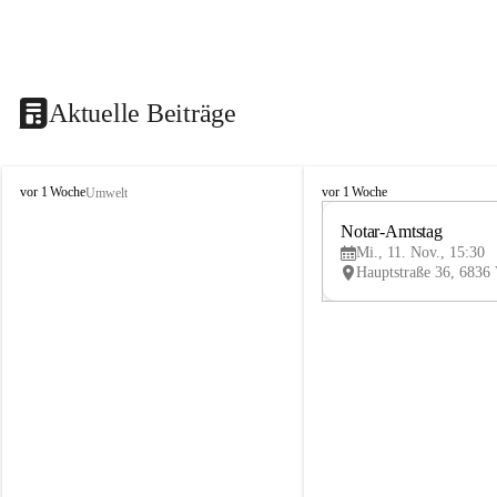
Aktuelle Beiträge
V
V
vor 1 Woche
vor 1 Woche
Umwelt
i
i
k
k
Notar-Amtstag
t
t
Mi., 11. Nov., 15:30
o
o
r
r
s
s
b
b
e
e
r
r
g
g