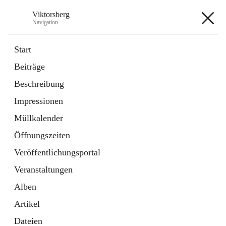
Viktorsberg
Navigation
Viktorsberg
Start
Beiträge
Gemeindepolitik
Beschreibung
1 Schnellzugriff
Impressionen
Bürgerservice
10 Schnellzugriffe
Müllkalender
Öffnungszeiten
+8
Veröffentlichungsportal
Veranstaltungen
Alben
Artikel
Hauptadresse
Dateien