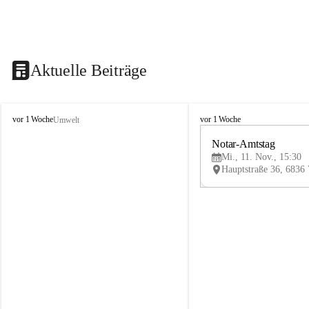
Aktuelle Beiträge
V
V
vor 1 Woche
vor 1 Woche
Umwelt
i
i
k
k
Notar-Amtstag
t
t
Mi., 11. Nov., 15:30
o
o
r
r
s
s
b
b
e
e
r
r
g
g