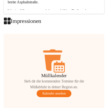
breite Asphaltstraße. 
Wenige Minuten nur, und das geschäftige Treiben der 
Talgemeinden sorgt für abwechslungsreiche Möglichkeiten.
Impressionen
+2
Müllkalender
Sieh dir die kommenden Termine für die
Müllabfuhr in deiner Region an.
Kalender ansehen