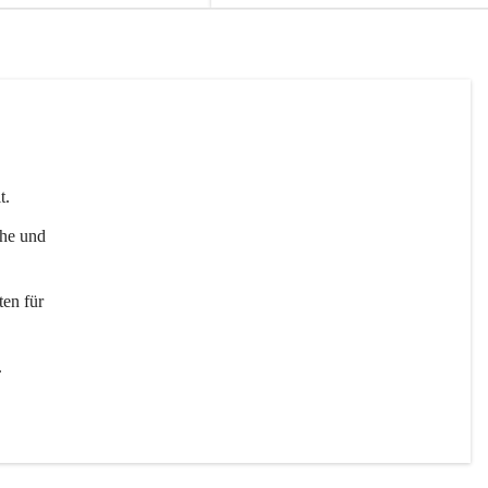
t. 
uhe und 
en für 
 