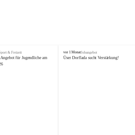
V
vor 1 Monat
Sport & Freizeit
Jobangebot
i
Angebot für Jugendliche am 
Üser Dorflada sucht Verstärkung! 
k
26
t
o
r
s
b
e
r
g