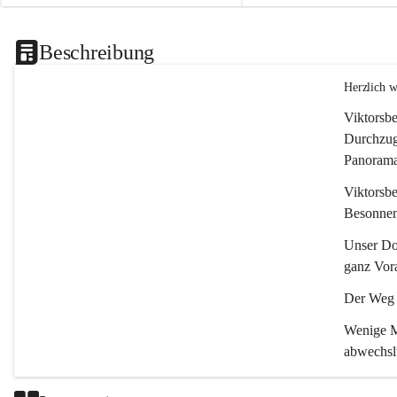
Beschreibung
Herzlich 
Viktorsbe
Durchzugs
Panoramas
Viktorsbe
Besonnenh
Unser Dor
ganz Vora
Der Weg i
Wenige Mi
abwechsl