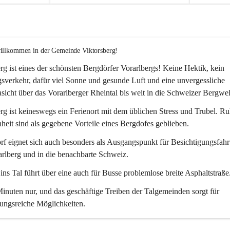
willkommen in der Gemeinde Viktorsberg!
rg ist eines der schönsten Bergdörfer Vorarlbergs! Keine Hektik, kein 
verkehr, dafür viel Sonne und gesunde Luft und eine unvergessliche 
icht über das Vorarlberger Rheintal bis weit in die Schweizer Bergwel
rg ist keineswegs ein Ferienort mit dem üblichen Stress und Trubel. R
eit sind als gegebene Vorteile eines Bergdofes geblieben. 
f eignet sich auch besonders als Ausgangspunkt für Besichtigungsfahrt
rlberg und in die benachbarte Schweiz. 
ns Tal führt über eine auch für Busse problemlose breite Asphaltstraße.
nuten nur, und das geschäftige Treiben der Talgemeinden sorgt für 
ungsreiche Möglichkeiten.