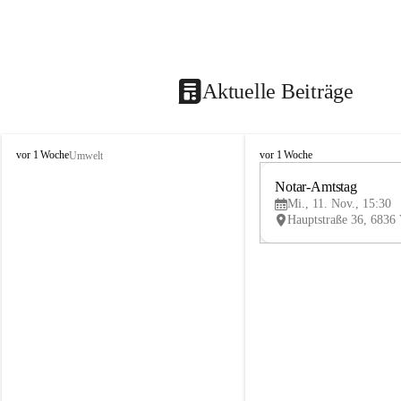
Aktuelle Beiträge
V
V
vor 1 Woche
vor 1 Woche
Umwelt
i
i
k
k
Notar-Amtstag
t
t
Mi., 11. Nov., 15:30
o
o
r
r
s
s
b
b
e
e
r
r
g
g