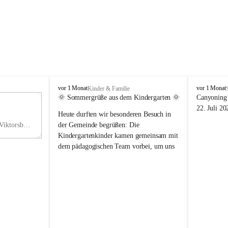
V
V
vor 1 Monat
vor 1 Monat
Kinder & Familie
i
i
🌞 Sommergrüße aus dem Kindergarten 🌞
Canyoning 
k
k
11
22. Juli 20
Heute durften wir besonderen Besuch in 
t
t
NO
o
o
Hauptstraße 36, 6836 Viktorsberg, AUT
der Gemeinde begrüßen: Die 
V
r
r
Kindergartenkinder kamen gemeinsam mit 
s
s
dem pädagogischen Team vorbei, um uns 
b
b
einen schönen Sommer zu wünschen.
e
e
r
r
Vielen Dank für diese liebe Überraschung 
g
g
und die fröhlichen Sommergrüße! Wir 
wünschen allen Kindern, ihren Familien 
sowie dem gesamten Kindergarten-Team 
erholsame, sonnige und wunderschöne 
Sommerferien. 🌼☀️