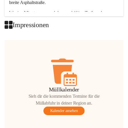
breite Asphaltstraße. 
Wenige Minuten nur, und das geschäftige Treiben der 
Talgemeinden sorgt für abwechslungsreiche Möglichkeiten.
Impressionen
+2
Müllkalender
Sieh dir die kommenden Termine für die
Müllabfuhr in deiner Region an.
Kalender ansehen