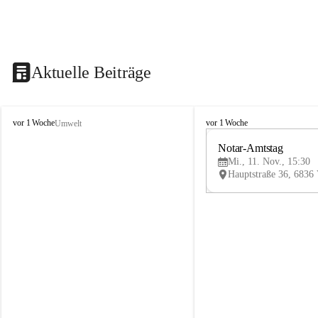
Aktuelle Beiträge
V
V
vor 1 Woche
vor 1 Woche
Umwelt
i
i
k
k
Notar-Amtstag
t
t
Mi., 11. Nov., 15:30
o
o
r
r
s
s
b
b
e
e
r
r
g
g