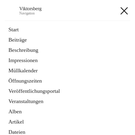
Viktorsberg
Navigation
Viktorsberg
Start
Beiträge
Gemeindepolitik
Beschreibung
1 Schnellzugriff
Impressionen
Bürgerservice
10 Schnellzugriffe
Müllkalender
Öffnungszeiten
+8
Veröffentlichungsportal
Veranstaltungen
Alben
Artikel
Hauptadresse
Dateien