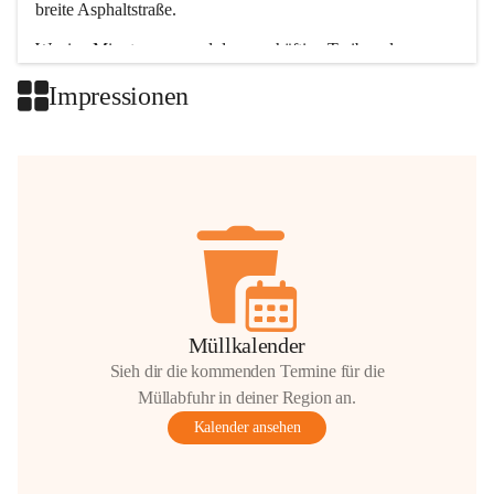
breite Asphaltstraße. 
Wenige Minuten nur, und das geschäftige Treiben der 
Talgemeinden sorgt für abwechslungsreiche Möglichkeiten.
Impressionen
+2
Müllkalender
Sieh dir die kommenden Termine für die
Müllabfuhr in deiner Region an.
Kalender ansehen