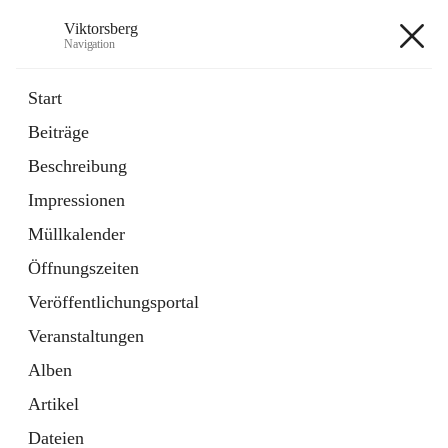
Viktorsberg
Navigation
Viktorsberg
Start
Beiträge
Gemeindepolitik
Beschreibung
1 Schnellzugriff
Impressionen
Bürgerservice
10 Schnellzugriffe
Müllkalender
Öffnungszeiten
+8
Veröffentlichungsportal
Veranstaltungen
Alben
Artikel
Hauptadresse
Dateien