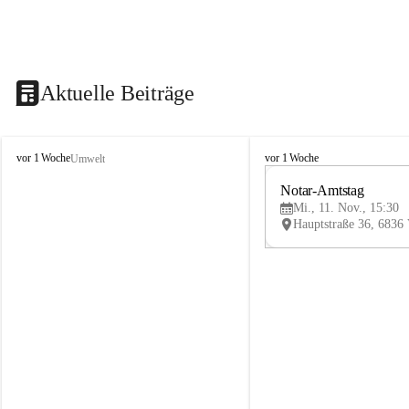
Aktuelle Beiträge
V
V
vor 1 Woche
vor 1 Woche
Umwelt
i
i
k
k
Notar-Amtstag
t
t
Mi., 11. Nov., 15:30
o
o
r
r
s
s
b
b
e
e
r
r
g
g