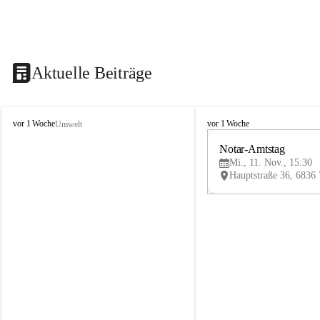
Aktuelle Beiträge
V
V
vor 1 Woche
vor 1 Woche
Umwelt
i
i
k
k
Notar-Amtstag
t
t
Mi., 11. Nov., 15:30
o
o
r
r
s
s
b
b
e
e
r
r
g
g