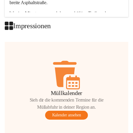
breite Asphaltstraße. 
Wenige Minuten nur, und das geschäftige Treiben der 
Talgemeinden sorgt für abwechslungsreiche Möglichkeiten.
Impressionen
+2
Müllkalender
Sieh dir die kommenden Termine für die
Müllabfuhr in deiner Region an.
Kalender ansehen