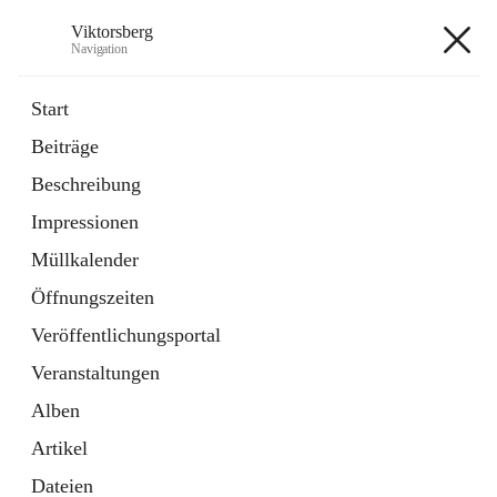
Viktorsberg
Navigation
Viktorsberg
Start
Beiträge
Gemeindepolitik
Beschreibung
1 Schnellzugriff
Impressionen
Bürgerservice
10 Schnellzugriffe
Müllkalender
Öffnungszeiten
+8
Veröffentlichungsportal
Veranstaltungen
Alben
Artikel
Hauptadresse
Dateien