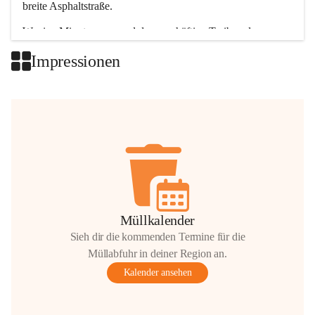
breite Asphaltstraße. 
Wenige Minuten nur, und das geschäftige Treiben der 
Talgemeinden sorgt für abwechslungsreiche Möglichkeiten.
Impressionen
+2
Müllkalender
Sieh dir die kommenden Termine für die
Müllabfuhr in deiner Region an.
Kalender ansehen