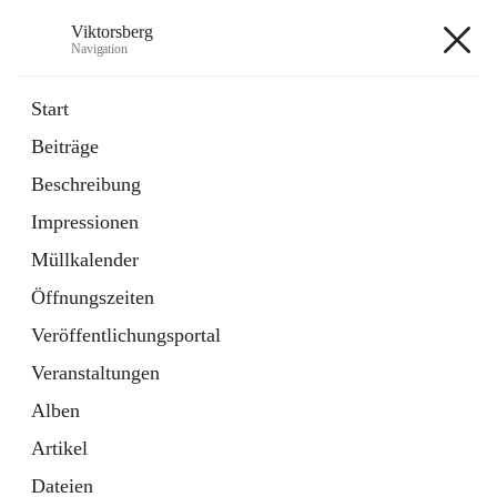
Viktorsberg
Navigation
Viktorsberg
Start
Beiträge
Gemeindepolitik
Beschreibung
1 Schnellzugriff
Impressionen
Bürgerservice
10 Schnellzugriffe
Müllkalender
Öffnungszeiten
+8
Veröffentlichungsportal
Veranstaltungen
Alben
Artikel
Hauptadresse
Dateien