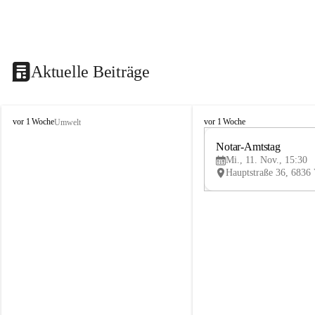
Aktuelle Beiträge
V
V
vor 1 Woche
vor 1 Woche
Umwelt
i
i
k
k
Notar-Amtstag
t
t
Mi., 11. Nov., 15:30
o
o
r
r
s
s
b
b
e
e
r
r
g
g