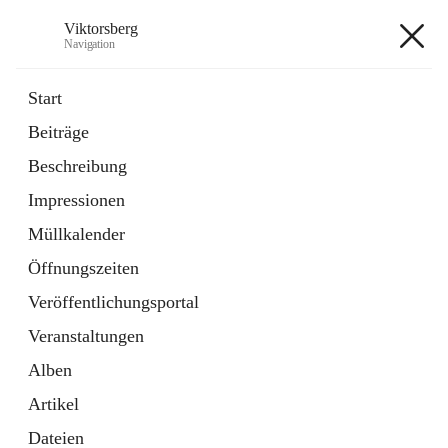
Viktorsberg
Navigation
Viktorsberg
Start
Beiträge
Gemeindepolitik
Beschreibung
1 Schnellzugriff
Impressionen
Bürgerservice
10 Schnellzugriffe
Müllkalender
Öffnungszeiten
+8
Veröffentlichungsportal
Veranstaltungen
Alben
Artikel
Hauptadresse
Dateien