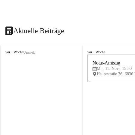
Aktuelle Beiträge
V
V
vor 1 Woche
vor 1 Woche
Umwelt
i
i
k
k
Notar-Amtstag
t
t
Mi., 11. Nov., 15:30
o
o
r
r
s
s
b
b
e
e
r
r
g
g