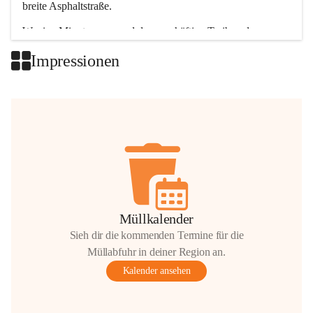
breite Asphaltstraße. 
Wenige Minuten nur, und das geschäftige Treiben der 
Talgemeinden sorgt für abwechslungsreiche Möglichkeiten.
Impressionen
+2
Müllkalender
Sieh dir die kommenden Termine für die
Müllabfuhr in deiner Region an.
Kalender ansehen