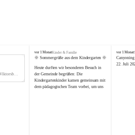
V
V
vor 1 Monat
vor 1 Monat
Kinder & Familie
i
i
🌞 Sommergrüße aus dem Kindergarten 🌞
Canyoning 
k
k
11
22. Juli 20
Heute durften wir besonderen Besuch in 
t
t
NO
o
o
Hauptstraße 36, 6836 Viktorsberg, AUT
der Gemeinde begrüßen: Die 
V
r
r
Kindergartenkinder kamen gemeinsam mit 
s
s
dem pädagogischen Team vorbei, um uns 
b
b
einen schönen Sommer zu wünschen.
e
e
r
r
Vielen Dank für diese liebe Überraschung 
g
g
und die fröhlichen Sommergrüße! Wir 
wünschen allen Kindern, ihren Familien 
sowie dem gesamten Kindergarten-Team 
erholsame, sonnige und wunderschöne 
Sommerferien. 🌼☀️