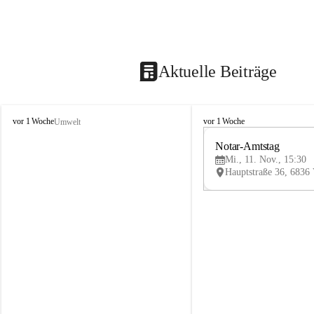
Aktuelle Beiträge
V
V
vor 1 Woche
vor 1 Woche
Umwelt
i
i
k
k
Notar-Amtstag
t
t
Mi., 11. Nov., 15:30
o
o
r
r
s
s
b
b
e
e
r
r
g
g