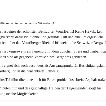
willkommen in der Gemeinde Viktorsberg!
rg ist eines der schönsten Bergdörfer Vorarlbergs! Keine Hektik, kein 
verkehr, dafür viel Sonne und gesunde Luft und eine unvergessliche 
icht über das Vorarlberger Rheintal bis weit in die Schweizer Bergwel
rg ist keineswegs ein Ferienort mit dem üblichen Stress und Trubel. R
eit sind als gegebene Vorteile eines Bergdofes geblieben. 
f eignet sich auch besonders als Ausgangspunkt für Besichtigungsfahrt
rlberg und in die benachbarte Schweiz. 
ns Tal führt über eine auch für Busse problemlose breite Asphaltstraße.
nuten nur, und das geschäftige Treiben der Talgemeinden sorgt für 
ungsreiche Möglichkeiten.