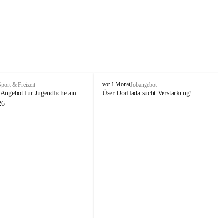
V
vor 1 Monat
Sport & Freizeit
Jobangebot
i
Angebot für Jugendliche am 
Üser Dorflada sucht Verstärkung! 
k
26
t
o
r
s
b
e
r
g