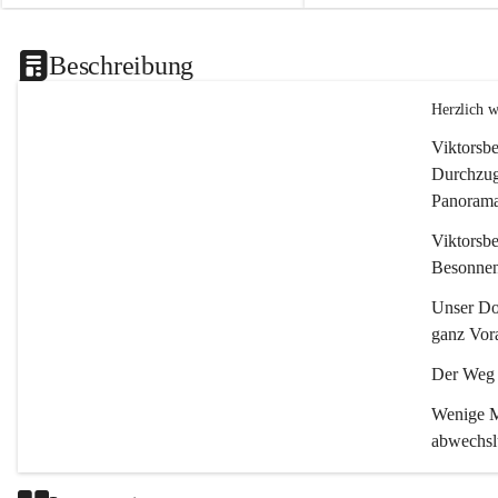
Beschreibung
Herzlich 
Viktorsbe
Durchzugs
Panoramas
Viktorsbe
Besonnenh
Unser Dor
ganz Vora
Der Weg i
Wenige Mi
abwechsl