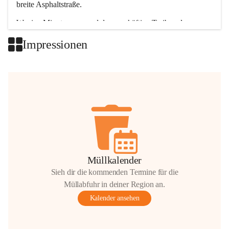
breite Asphaltstraße. 
Wenige Minuten nur, und das geschäftige Treiben der 
Talgemeinden sorgt für abwechslungsreiche Möglichkeiten.
Impressionen
+2
Müllkalender
Sieh dir die kommenden Termine für die
Müllabfuhr in deiner Region an.
Kalender ansehen