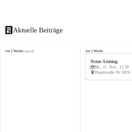
Aktuelle Beiträge
V
V
vor 1 Woche
vor 1 Woche
Umwelt
i
i
k
k
Notar-Amtstag
t
t
Mi., 11. Nov., 15:30
o
o
r
r
s
s
b
b
e
e
r
r
g
g