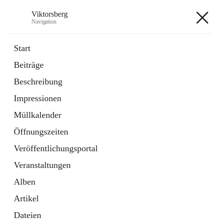
Viktorsberg
Navigation
Viktorsberg
Start
Beiträge
Gemeindepolitik
Beschreibung
1 Schnellzugriff
Impressionen
Bürgerservice
10 Schnellzugriffe
Müllkalender
Öffnungszeiten
+8
Veröffentlichungsportal
Veranstaltungen
Alben
Artikel
Hauptadresse
Dateien