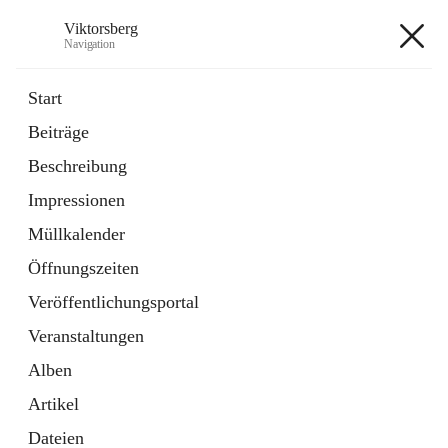
Viktorsberg
Navigation
Viktorsberg
Start
Beiträge
Gemeindepolitik
Beschreibung
1 Schnellzugriff
Impressionen
Bürgerservice
10 Schnellzugriffe
Müllkalender
Öffnungszeiten
+8
Veröffentlichungsportal
Veranstaltungen
Alben
Artikel
Hauptadresse
Dateien