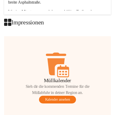
breite Asphaltstraße. 
Wenige Minuten nur, und das geschäftige Treiben der 
Talgemeinden sorgt für abwechslungsreiche Möglichkeiten.
Impressionen
+2
Müllkalender
Sieh dir die kommenden Termine für die
Müllabfuhr in deiner Region an.
Kalender ansehen