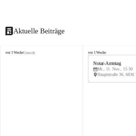
Aktuelle Beiträge
V
V
vor 1 Woche
vor 1 Woche
Umwelt
i
i
k
k
Notar-Amtstag
t
t
Mi., 11. Nov., 15:30
o
o
r
r
s
s
b
b
e
e
r
r
g
g