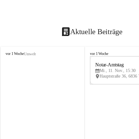
Aktuelle Beiträge
V
V
vor 1 Woche
vor 1 Woche
Umwelt
i
i
k
k
Notar-Amtstag
t
t
Mi., 11. Nov., 15:30
o
o
r
r
s
s
b
b
e
e
r
r
g
g