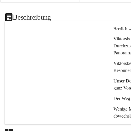
Beschreibung
Herzlich 
Viktorsbe
Durchzugs
Panoramas
Viktorsbe
Besonnenh
Unser Dor
ganz Vora
Der Weg i
Wenige Mi
abwechsl