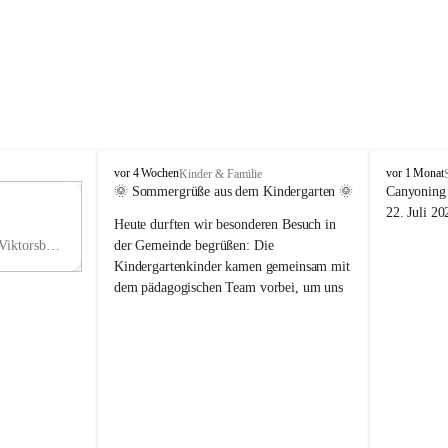
V
V
vor 4 Wochen
vor 1 Monat
Kinder & Familie
i
i
🌞 Sommergrüße aus dem Kindergarten 🌞
Canyoning 
k
k
11
22. Juli 20
Heute durften wir besonderen Besuch in 
t
t
NO
o
o
Hauptstraße 36, 6836 Viktorsberg, AUT
der Gemeinde begrüßen: Die 
V
r
r
Kindergartenkinder kamen gemeinsam mit 
s
s
dem pädagogischen Team vorbei, um uns 
b
b
einen schönen Sommer zu wünschen.
e
e
r
r
Vielen Dank für diese liebe Überraschung 
g
g
und die fröhlichen Sommergrüße! Wir 
wünschen allen Kindern, ihren Familien 
sowie dem gesamten Kindergarten-Team 
erholsame, sonnige und wunderschöne 
Sommerferien. 🌼☀️