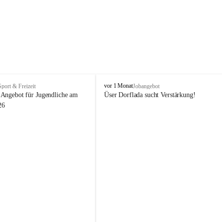
V
vor 1 Monat
Sport & Freizeit
Jobangebot
i
Angebot für Jugendliche am 
Üser Dorflada sucht Verstärkung! 
k
26
t
o
r
s
b
e
r
g