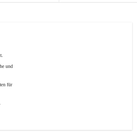
t. 
uhe und 
en für 
 