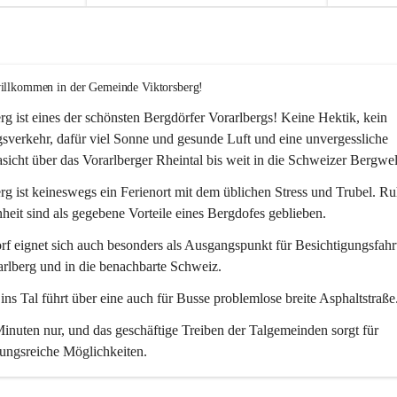
willkommen in der Gemeinde Viktorsberg!
rg ist eines der schönsten Bergdörfer Vorarlbergs! Keine Hektik, kein 
verkehr, dafür viel Sonne und gesunde Luft und eine unvergessliche 
icht über das Vorarlberger Rheintal bis weit in die Schweizer Bergwel
rg ist keineswegs ein Ferienort mit dem üblichen Stress und Trubel. R
eit sind als gegebene Vorteile eines Bergdofes geblieben. 
f eignet sich auch besonders als Ausgangspunkt für Besichtigungsfahrt
rlberg und in die benachbarte Schweiz. 
ns Tal führt über eine auch für Busse problemlose breite Asphaltstraße.
nuten nur, und das geschäftige Treiben der Talgemeinden sorgt für 
ungsreiche Möglichkeiten.