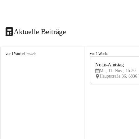
Aktuelle Beiträge
V
V
vor 1 Woche
vor 1 Woche
Umwelt
i
i
k
k
Notar-Amtstag
t
t
Mi., 11. Nov., 15:30
o
o
r
r
s
s
b
b
e
e
r
r
g
g