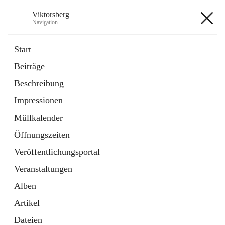
Viktorsberg
Navigation
Viktorsberg
Start
Beiträge
Gemeindepolitik
Beschreibung
1 Schnellzugriff
Impressionen
Bürgerservice
10 Schnellzugriffe
Müllkalender
Öffnungszeiten
+8
Veröffentlichungsportal
Veranstaltungen
Alben
Artikel
Hauptadresse
Dateien