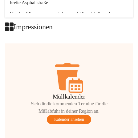
breite Asphaltstraße. 
Wenige Minuten nur, und das geschäftige Treiben der 
Talgemeinden sorgt für abwechslungsreiche Möglichkeiten.
Impressionen
+2
Müllkalender
Sieh dir die kommenden Termine für die
Müllabfuhr in deiner Region an.
Kalender ansehen