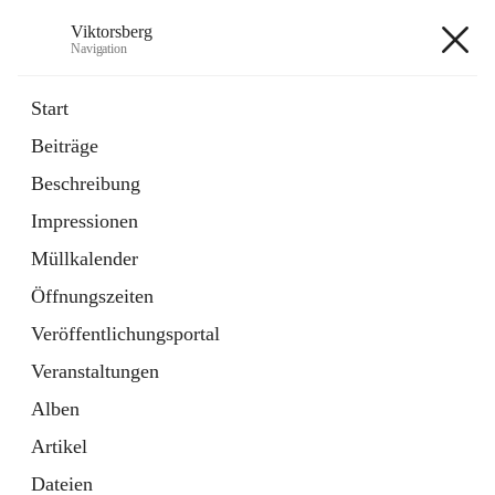
Viktorsberg
Navigation
Viktorsberg
Start
Beiträge
Gemeindepolitik
Beschreibung
1 Schnellzugriff
Impressionen
Bürgerservice
10 Schnellzugriffe
Müllkalender
Öffnungszeiten
+8
Veröffentlichungsportal
Veranstaltungen
Alben
Artikel
Hauptadresse
Dateien