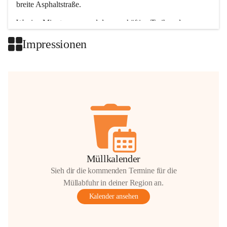
breite Asphaltstraße. 
Wenige Minuten nur, und das geschäftige Treiben der 
Talgemeinden sorgt für abwechslungsreiche Möglichkeiten.
Impressionen
+2
Müllkalender
Sieh dir die kommenden Termine für die
Müllabfuhr in deiner Region an.
Kalender ansehen