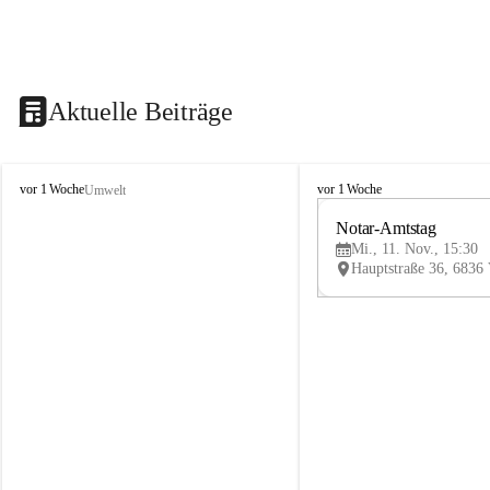
Aktuelle Beiträge
V
V
vor 1 Woche
vor 1 Woche
Umwelt
i
i
k
k
Notar-Amtstag
t
t
Mi., 11. Nov., 15:30
o
o
r
r
s
s
b
b
e
e
r
r
g
g