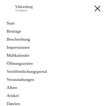
Viktorsberg
Navigation
Viktorsberg
Start
Beiträge
Gemeindepolitik
Beschreibung
1 Schnellzugriff
Impressionen
Bürgerservice
10 Schnellzugriffe
Müllkalender
Öffnungszeiten
+8
Veröffentlichungsportal
Veranstaltungen
Alben
Artikel
Hauptadresse
Dateien