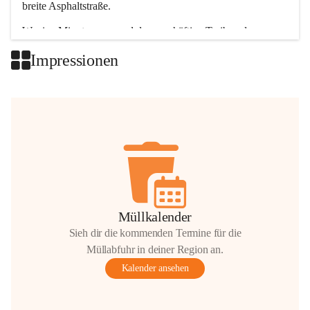
breite Asphaltstraße. 
Wenige Minuten nur, und das geschäftige Treiben der 
Talgemeinden sorgt für abwechslungsreiche Möglichkeiten.
Impressionen
+2
Müllkalender
Sieh dir die kommenden Termine für die
Müllabfuhr in deiner Region an.
Kalender ansehen