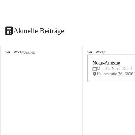
Aktuelle Beiträge
V
V
vor 1 Woche
vor 1 Woche
Umwelt
i
i
k
k
Notar-Amtstag
t
t
Mi., 11. Nov., 15:30
o
o
r
r
s
s
b
b
e
e
r
r
g
g