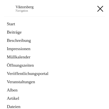
Viktorsberg
Navigation
Viktorsberg
Start
Beiträge
Gemeindepolitik
Beschreibung
1 Schnellzugriff
Impressionen
Bürgerservice
10 Schnellzugriffe
Müllkalender
Öffnungszeiten
+8
Veröffentlichungsportal
Veranstaltungen
Alben
Artikel
Hauptadresse
Dateien