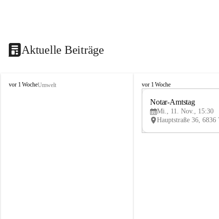
Aktuelle Beiträge
V
V
vor 1 Woche
vor 1 Woche
Umwelt
i
i
k
k
Notar-Amtstag
t
t
Mi., 11. Nov., 15:30
o
o
r
r
s
s
b
b
e
e
r
r
g
g