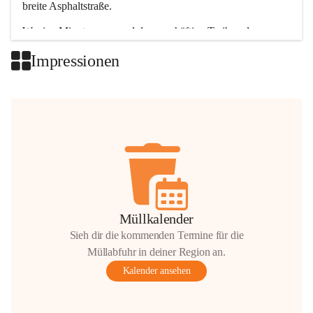
breite Asphaltstraße. 
Wenige Minuten nur, und das geschäftige Treiben der 
Talgemeinden sorgt für abwechslungsreiche Möglichkeiten.
Impressionen
+2
Müllkalender
Sieh dir die kommenden Termine für die
Müllabfuhr in deiner Region an.
Kalender ansehen