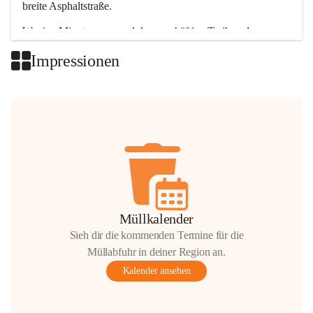
breite Asphaltstraße. 
Wenige Minuten nur, und das geschäftige Treiben der 
Talgemeinden sorgt für abwechslungsreiche Möglichkeiten.
Impressionen
+2
Müllkalender
Sieh dir die kommenden Termine für die
Müllabfuhr in deiner Region an.
Kalender ansehen