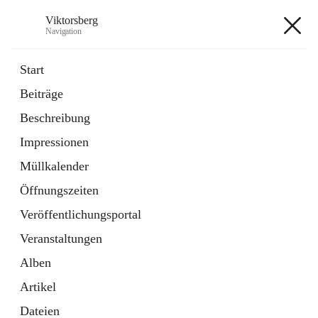
Viktorsberg
Navigation
Viktorsberg
Start
Beiträge
Gemeindepolitik
Beschreibung
1 Schnellzugriff
Impressionen
Bürgerservice
10 Schnellzugriffe
Müllkalender
Öffnungszeiten
+8
Veröffentlichungsportal
Veranstaltungen
Alben
Artikel
Hauptadresse
Dateien