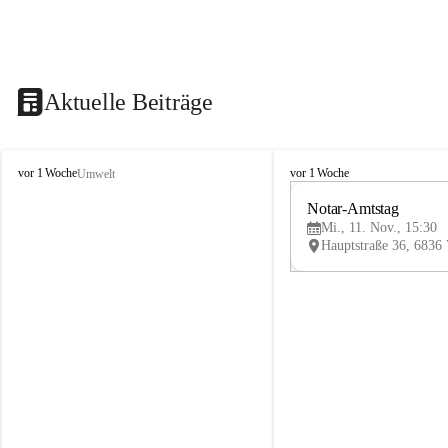
Aktuelle Beiträge
V
V
vor 1 Woche
vor 1 Woche
Umwelt
i
i
k
k
Notar-Amtstag
t
t
Mi., 11. Nov., 15:30
o
o
r
r
s
s
b
b
e
e
r
r
g
g