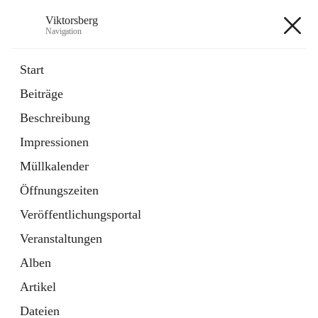
Viktorsberg
Navigation
Viktorsberg
Start
Beiträge
Gemeindepolitik
Beschreibung
1 Schnellzugriff
Impressionen
Bürgerservice
10 Schnellzugriffe
Müllkalender
Öffnungszeiten
+8
Veröffentlichungsportal
Veranstaltungen
Alben
Artikel
Hauptadresse
Dateien