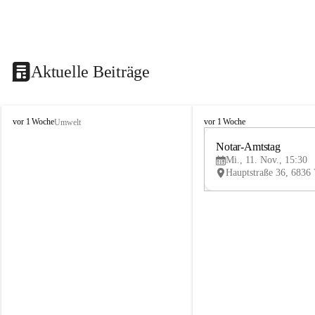
Aktuelle Beiträge
V
V
vor 1 Woche
vor 1 Woche
Umwelt
i
i
k
k
Notar-Amtstag
t
t
Mi., 11. Nov., 15:30
o
o
r
r
s
s
b
b
e
e
r
r
g
g