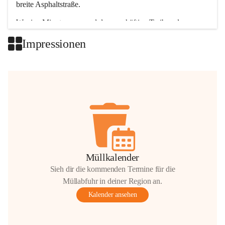
breite Asphaltstraße. 
Wenige Minuten nur, und das geschäftige Treiben der 
Talgemeinden sorgt für abwechslungsreiche Möglichkeiten.
Impressionen
+2
Müllkalender
Sieh dir die kommenden Termine für die
Müllabfuhr in deiner Region an.
Kalender ansehen