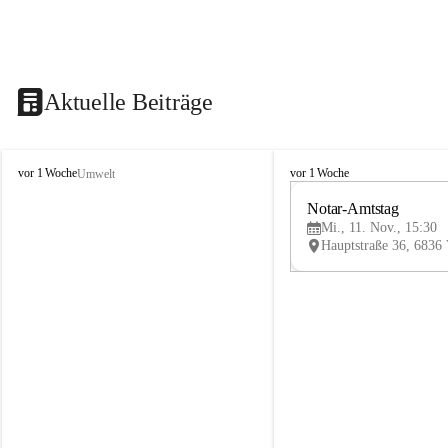
Aktuelle Beiträge
V
V
vor 1 Woche
vor 1 Woche
Umwelt
i
i
k
k
Notar-Amtstag
t
t
Mi., 11. Nov., 15:30
o
o
r
r
s
s
b
b
e
e
r
r
g
g