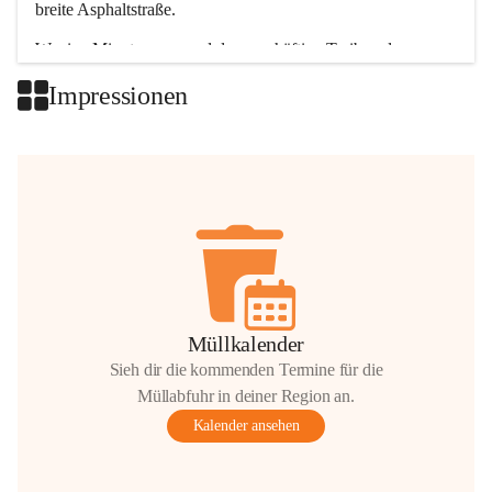
breite Asphaltstraße. 
Wenige Minuten nur, und das geschäftige Treiben der 
Talgemeinden sorgt für abwechslungsreiche Möglichkeiten.
Impressionen
+2
Müllkalender
Sieh dir die kommenden Termine für die
Müllabfuhr in deiner Region an.
Kalender ansehen