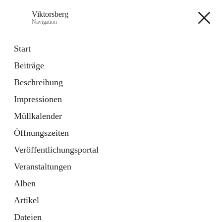
Viktorsberg
Navigation
Viktorsberg
Start
Beiträge
Gemeindepolitik
Beschreibung
1 Schnellzugriff
Impressionen
Bürgerservice
10 Schnellzugriffe
Müllkalender
Öffnungszeiten
+8
Veröffentlichungsportal
Veranstaltungen
Alben
Artikel
Hauptadresse
Dateien