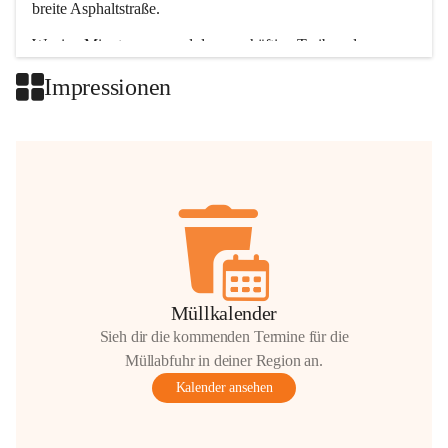
breite Asphaltstraße. 
Wenige Minuten nur, und das geschäftige Treiben der 
Talgemeinden sorgt für abwechslungsreiche Möglichkeiten.
Impressionen
+2
Müllkalender
Sieh dir die kommenden Termine für die
Müllabfuhr in deiner Region an.
Kalender ansehen