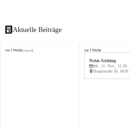
Aktuelle Beiträge
V
V
vor 1 Woche
vor 1 Woche
Umwelt
i
i
k
k
Notar-Amtstag
t
t
Mi., 11. Nov., 15:30
o
o
r
r
s
s
b
b
e
e
r
r
g
g