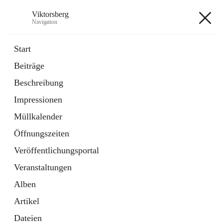
Viktorsberg
Navigation
Viktorsberg
Start
Beiträge
Gemeindepolitik
Beschreibung
1 Schnellzugriff
Impressionen
Bürgerservice
10 Schnellzugriffe
Müllkalender
Öffnungszeiten
+8
Veröffentlichungsportal
Veranstaltungen
Alben
Artikel
Hauptadresse
Dateien