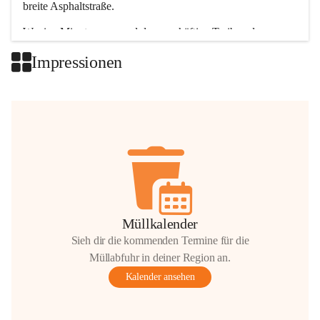
breite Asphaltstraße. 
Wenige Minuten nur, und das geschäftige Treiben der 
Talgemeinden sorgt für abwechslungsreiche Möglichkeiten.
Impressionen
+2
Müllkalender
Sieh dir die kommenden Termine für die
Müllabfuhr in deiner Region an.
Kalender ansehen