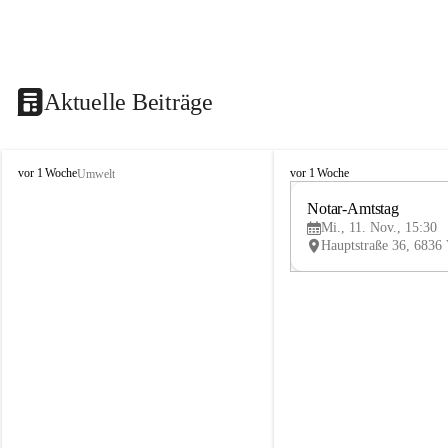
Aktuelle Beiträge
V
V
vor 1 Woche
vor 1 Woche
Umwelt
i
i
k
k
Notar-Amtstag
t
t
Mi., 11. Nov., 15:30
o
o
r
r
s
s
b
b
e
e
r
r
g
g