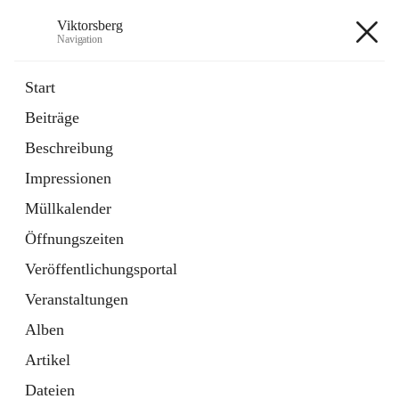
Viktorsberg
Navigation
Viktorsberg
Start
Beiträge
Gemeindepolitik
Beschreibung
1 Schnellzugriff
Impressionen
Bürgerservice
10 Schnellzugriffe
Müllkalender
Öffnungszeiten
+8
Veröffentlichungsportal
Veranstaltungen
Alben
Artikel
Hauptadresse
Dateien