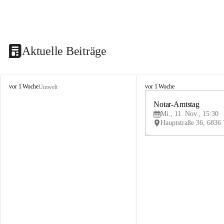
Aktuelle Beiträge
V
V
vor 1 Woche
vor 1 Woche
Umwelt
i
i
k
k
Notar-Amtstag
t
t
Mi., 11. Nov., 15:30
o
o
r
r
s
s
b
b
e
e
r
r
g
g