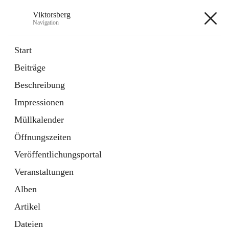
Viktorsberg
Navigation
Viktorsberg
Start
Beiträge
Gemeindepolitik
Beschreibung
1 Schnellzugriff
Impressionen
Bürgerservice
10 Schnellzugriffe
Müllkalender
Öffnungszeiten
+8
Veröffentlichungsportal
Veranstaltungen
Alben
Artikel
Hauptadresse
Dateien