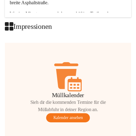
breite Asphaltstraße. 
Wenige Minuten nur, und das geschäftige Treiben der 
Talgemeinden sorgt für abwechslungsreiche Möglichkeiten.
Impressionen
+2
Müllkalender
Sieh dir die kommenden Termine für die
Müllabfuhr in deiner Region an.
Kalender ansehen