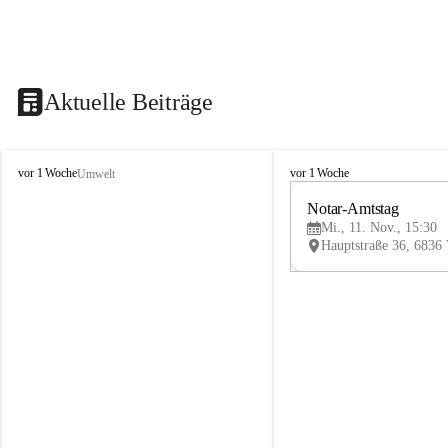
Aktuelle Beiträge
V
V
vor 1 Woche
vor 1 Woche
Umwelt
i
i
k
k
Notar-Amtstag
t
t
Mi., 11. Nov., 15:30
o
o
r
r
s
s
b
b
e
e
r
r
g
g