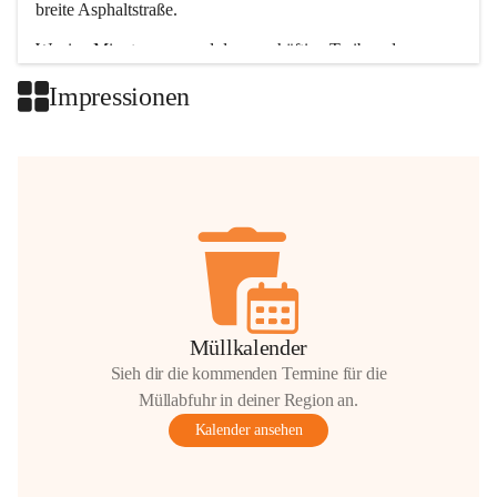
breite Asphaltstraße. 
Wenige Minuten nur, und das geschäftige Treiben der 
Talgemeinden sorgt für abwechslungsreiche Möglichkeiten.
Impressionen
+2
Müllkalender
Sieh dir die kommenden Termine für die
Müllabfuhr in deiner Region an.
Kalender ansehen