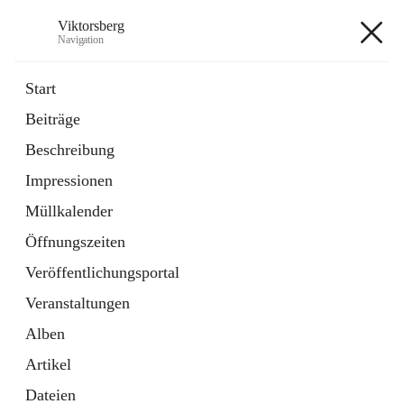
Viktorsberg
Navigation
Viktorsberg
Start
Beiträge
Gemeindepolitik
Beschreibung
1 Schnellzugriff
Impressionen
Bürgerservice
10 Schnellzugriffe
Müllkalender
Öffnungszeiten
+8
Veröffentlichungsportal
Veranstaltungen
Alben
Artikel
Hauptadresse
Dateien