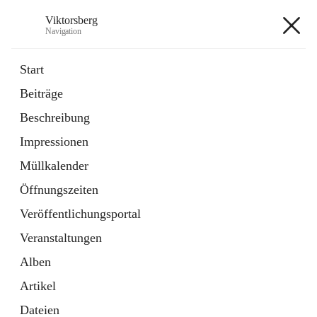
Viktorsberg
Navigation
Viktorsberg
Start
Beiträge
Gemeindepolitik
Beschreibung
1 Schnellzugriff
Impressionen
Bürgerservice
10 Schnellzugriffe
Müllkalender
Öffnungszeiten
+8
Veröffentlichungsportal
Veranstaltungen
Alben
Artikel
Hauptadresse
Dateien