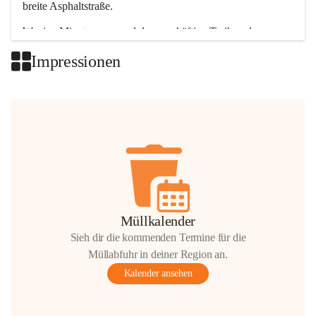
breite Asphaltstraße. 
Wenige Minuten nur, und das geschäftige Treiben der 
Talgemeinden sorgt für abwechslungsreiche Möglichkeiten.
Impressionen
+2
Müllkalender
Sieh dir die kommenden Termine für die
Müllabfuhr in deiner Region an.
Kalender ansehen