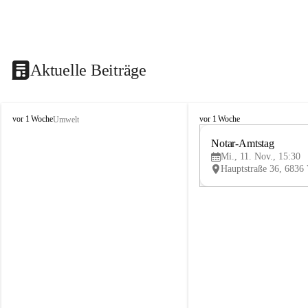
Aktuelle Beiträge
V
V
vor 1 Woche
vor 1 Woche
Umwelt
i
i
k
k
Notar-Amtstag
t
t
Mi., 11. Nov., 15:30
o
o
r
r
s
s
b
b
e
e
r
r
g
g