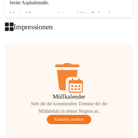
breite Asphaltstraße. 
Wenige Minuten nur, und das geschäftige Treiben der 
Talgemeinden sorgt für abwechslungsreiche Möglichkeiten.
Impressionen
+2
Müllkalender
Sieh dir die kommenden Termine für die
Müllabfuhr in deiner Region an.
Kalender ansehen