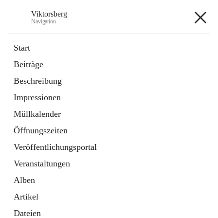
Viktorsberg
Navigation
Viktorsberg
Start
Beiträge
Gemeindepolitik
Beschreibung
1 Schnellzugriff
Impressionen
Bürgerservice
10 Schnellzugriffe
Müllkalender
Öffnungszeiten
+8
Veröffentlichungsportal
Veranstaltungen
Alben
Artikel
Hauptadresse
Dateien