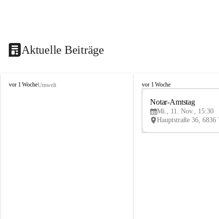
Aktuelle Beiträge
V
V
vor 1 Woche
vor 1 Woche
Umwelt
i
i
k
k
Notar-Amtstag
t
t
Mi., 11. Nov., 15:30
o
o
r
r
s
s
b
b
e
e
r
r
g
g