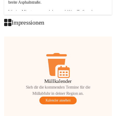
breite Asphaltstraße. 
Wenige Minuten nur, und das geschäftige Treiben der 
Talgemeinden sorgt für abwechslungsreiche Möglichkeiten.
Impressionen
+2
Müllkalender
Sieh dir die kommenden Termine für die
Müllabfuhr in deiner Region an.
Kalender ansehen