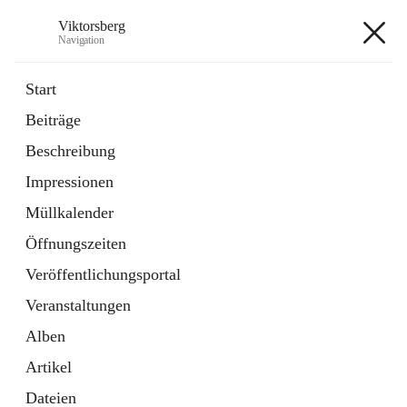
Viktorsberg
Navigation
Viktorsberg
Start
Beiträge
Gemeindepolitik
Beschreibung
1 Schnellzugriff
Impressionen
Bürgerservice
10 Schnellzugriffe
Müllkalender
Öffnungszeiten
+8
Veröffentlichungsportal
Veranstaltungen
Alben
Artikel
Hauptadresse
Dateien