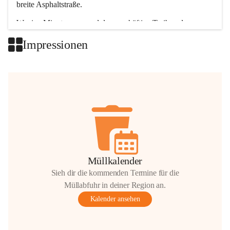
breite Asphaltstraße. 
Wenige Minuten nur, und das geschäftige Treiben der 
Talgemeinden sorgt für abwechslungsreiche Möglichkeiten.
Impressionen
+2
Müllkalender
Sieh dir die kommenden Termine für die
Müllabfuhr in deiner Region an.
Kalender ansehen