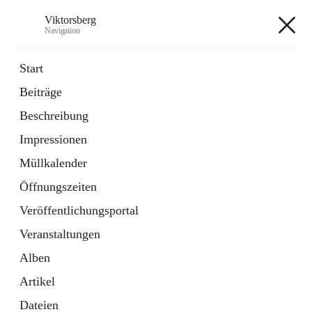
Viktorsberg
Navigation
Viktorsberg
Start
Beiträge
Gemeindepolitik
Beschreibung
1 Schnellzugriff
Impressionen
Bürgerservice
10 Schnellzugriffe
Müllkalender
Öffnungszeiten
+8
Veröffentlichungsportal
Veranstaltungen
Alben
Artikel
Hauptadresse
Dateien