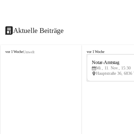
Aktuelle Beiträge
V
V
vor 1 Woche
vor 1 Woche
Umwelt
i
i
k
k
Notar-Amtstag
t
t
Mi., 11. Nov., 15:30
o
o
r
r
s
s
b
b
e
e
r
r
g
g