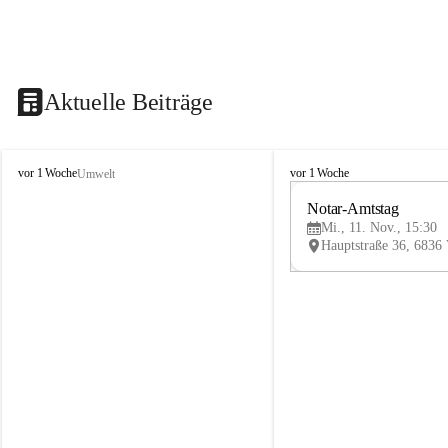
Aktuelle Beiträge
V
V
vor 1 Woche
vor 1 Woche
Umwelt
i
i
k
k
Notar-Amtstag
t
t
Mi., 11. Nov., 15:30
o
o
r
r
s
s
b
b
e
e
r
r
g
g