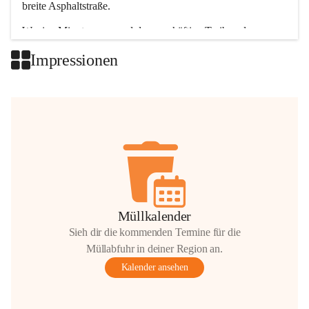
breite Asphaltstraße. 
Wenige Minuten nur, und das geschäftige Treiben der 
Talgemeinden sorgt für abwechslungsreiche Möglichkeiten.
Impressionen
+2
Müllkalender
Sieh dir die kommenden Termine für die
Müllabfuhr in deiner Region an.
Kalender ansehen