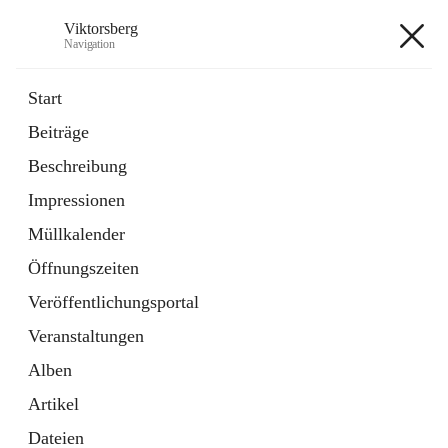
Viktorsberg
Navigation
Viktorsberg
Start
Beiträge
Gemeindepolitik
Beschreibung
1 Schnellzugriff
Impressionen
Bürgerservice
10 Schnellzugriffe
Müllkalender
Öffnungszeiten
+8
Veröffentlichungsportal
Veranstaltungen
Alben
Artikel
Hauptadresse
Dateien