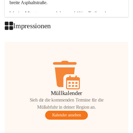
breite Asphaltstraße. 
Wenige Minuten nur, und das geschäftige Treiben der 
Talgemeinden sorgt für abwechslungsreiche Möglichkeiten.
Impressionen
+2
Müllkalender
Sieh dir die kommenden Termine für die
Müllabfuhr in deiner Region an.
Kalender ansehen