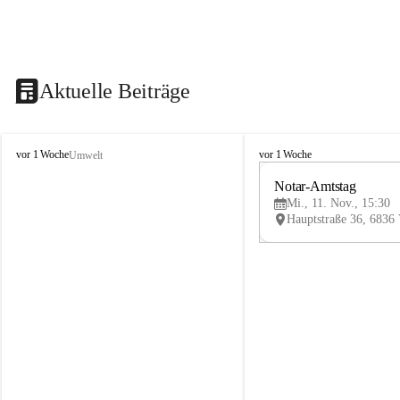
Aktuelle Beiträge
V
V
vor 1 Woche
vor 1 Woche
Umwelt
i
i
k
k
Notar-Amtstag
t
t
Mi., 11. Nov., 15:30
o
o
r
r
s
s
b
b
e
e
r
r
g
g