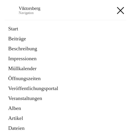
Viktorsberg
Navigation
Viktorsberg
Start
Beiträge
Gemeindepolitik
Beschreibung
1 Schnellzugriff
Impressionen
Bürgerservice
10 Schnellzugriffe
Müllkalender
Öffnungszeiten
+8
Veröffentlichungsportal
Veranstaltungen
Alben
Artikel
Hauptadresse
Dateien