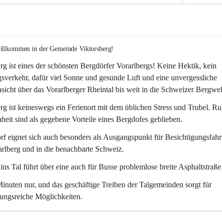
willkommen in der Gemeinde Viktorsberg!
rg ist eines der schönsten Bergdörfer Vorarlbergs! Keine Hektik, kein 
verkehr, dafür viel Sonne und gesunde Luft und eine unvergessliche 
icht über das Vorarlberger Rheintal bis weit in die Schweizer Bergwel
rg ist keineswegs ein Ferienort mit dem üblichen Stress und Trubel. R
eit sind als gegebene Vorteile eines Bergdofes geblieben. 
f eignet sich auch besonders als Ausgangspunkt für Besichtigungsfahrt
rlberg und in die benachbarte Schweiz. 
ns Tal führt über eine auch für Busse problemlose breite Asphaltstraße.
nuten nur, und das geschäftige Treiben der Talgemeinden sorgt für 
ungsreiche Möglichkeiten.