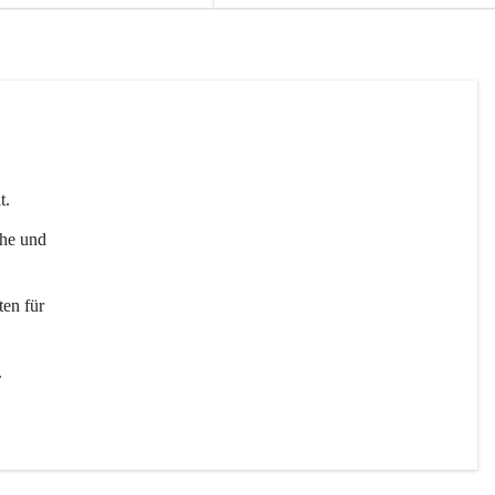
t. 
uhe und 
en für 
 