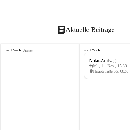
Aktuelle Beiträge
V
V
vor 1 Woche
vor 1 Woche
Umwelt
i
i
k
k
Notar-Amtstag
t
t
Mi., 11. Nov., 15:30
o
o
r
r
s
s
b
b
e
e
r
r
g
g