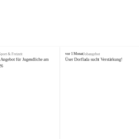
V
vor 1 Monat
Sport & Freizeit
Jobangebot
i
Angebot für Jugendliche am 
Üser Dorflada sucht Verstärkung! 
k
26
t
o
r
s
b
e
r
g