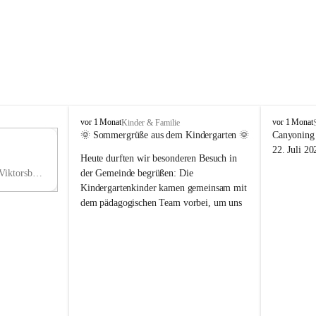
V
V
vor 1 Monat
vor 1 Monat
Kinder & Familie
i
i
🌞 Sommergrüße aus dem Kindergarten 🌞
Canyoning 
k
k
11
22. Juli 20
Heute durften wir besonderen Besuch in 
t
t
NO
o
o
Hauptstraße 36, 6836 Viktorsberg, AUT
der Gemeinde begrüßen: Die 
V
r
r
Kindergartenkinder kamen gemeinsam mit 
s
s
dem pädagogischen Team vorbei, um uns 
b
b
einen schönen Sommer zu wünschen.
e
e
r
r
Vielen Dank für diese liebe Überraschung 
g
g
und die fröhlichen Sommergrüße! Wir 
wünschen allen Kindern, ihren Familien 
sowie dem gesamten Kindergarten-Team 
erholsame, sonnige und wunderschöne 
Sommerferien. 🌼☀️