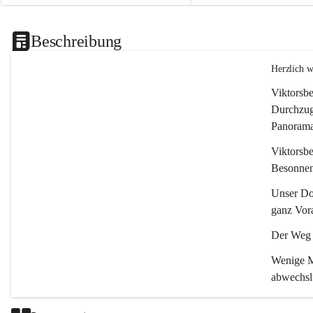
Beschreibung
Herzlich 
Viktorsbe
Durchzugs
Panoramas
Viktorsbe
Besonnenh
Unser Dor
ganz Vora
Der Weg i
Wenige Mi
abwechsl