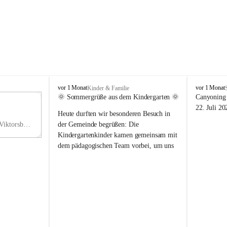
V
V
vor 1 Monat
vor 1 Monat
Kinder & Familie
i
i
🌞 Sommergrüße aus dem Kindergarten 🌞
Canyoning 
k
k
11
22. Juli 20
Heute durften wir besonderen Besuch in 
t
t
NO
o
o
Hauptstraße 36, 6836 Viktorsberg, AUT
der Gemeinde begrüßen: Die 
V
r
r
Kindergartenkinder kamen gemeinsam mit 
s
s
dem pädagogischen Team vorbei, um uns 
b
b
einen schönen Sommer zu wünschen.
e
e
r
r
Vielen Dank für diese liebe Überraschung 
g
g
und die fröhlichen Sommergrüße! Wir 
wünschen allen Kindern, ihren Familien 
sowie dem gesamten Kindergarten-Team 
erholsame, sonnige und wunderschöne 
Sommerferien. 🌼☀️