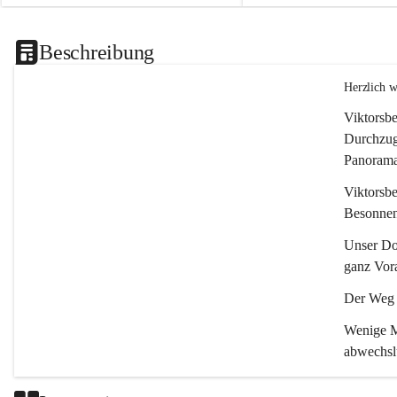
Beschreibung
Herzlich 
Viktorsbe
Durchzugs
Panoramas
Viktorsbe
Besonnenh
Unser Dor
ganz Vora
Der Weg i
Wenige Mi
abwechsl