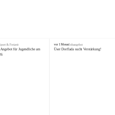
V
vor 1 Monat
Sport & Freizeit
Jobangebot
i
Angebot für Jugendliche am 
Üser Dorflada sucht Verstärkung! 
k
26
t
o
r
s
b
e
r
g