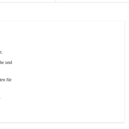
t. 
uhe und 
en für 
 