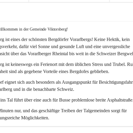
willkommen in der Gemeinde Viktorsberg!
rg ist eines der schönsten Bergdörfer Vorarlbergs! Keine Hektik, kein 
verkehr, dafür viel Sonne und gesunde Luft und eine unvergessliche 
icht über das Vorarlberger Rheintal bis weit in die Schweizer Bergwel
rg ist keineswegs ein Ferienort mit dem üblichen Stress und Trubel. R
eit sind als gegebene Vorteile eines Bergdofes geblieben. 
f eignet sich auch besonders als Ausgangspunkt für Besichtigungsfahrt
rlberg und in die benachbarte Schweiz. 
ns Tal führt über eine auch für Busse problemlose breite Asphaltstraße.
nuten nur, und das geschäftige Treiben der Talgemeinden sorgt für 
ungsreiche Möglichkeiten.