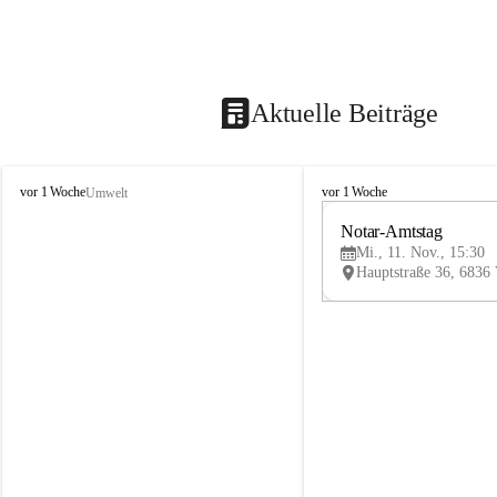
Aktuelle Beiträge
V
V
vor 1 Woche
vor 1 Woche
Umwelt
i
i
k
k
Notar-Amtstag
t
t
Mi., 11. Nov., 15:30
o
o
r
r
s
s
b
b
e
e
r
r
g
g