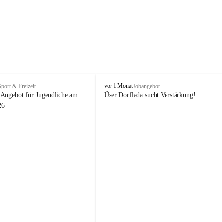
V
vor 1 Monat
Sport & Freizeit
Jobangebot
i
Angebot für Jugendliche am 
Üser Dorflada sucht Verstärkung! 
k
26
t
o
r
s
b
e
r
g