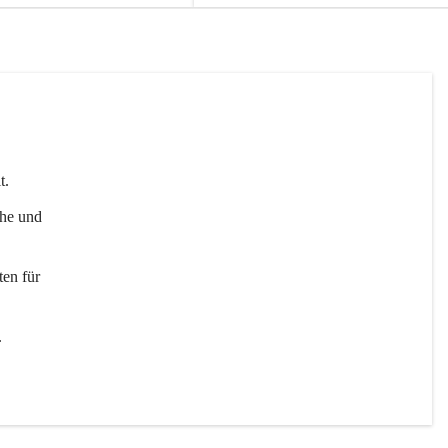
t. 
uhe und 
en für 
 