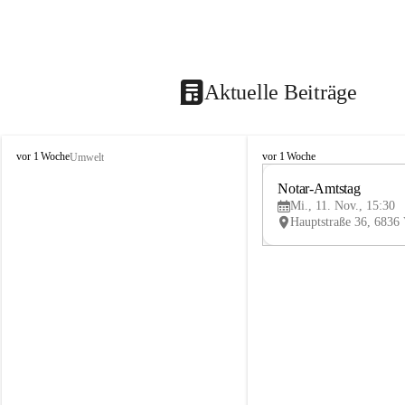
Aktuelle Beiträge
V
V
vor 1 Woche
vor 1 Woche
Umwelt
i
i
k
k
Notar-Amtstag
t
t
Mi., 11. Nov., 15:30
o
o
r
r
s
s
b
b
e
e
r
r
g
g