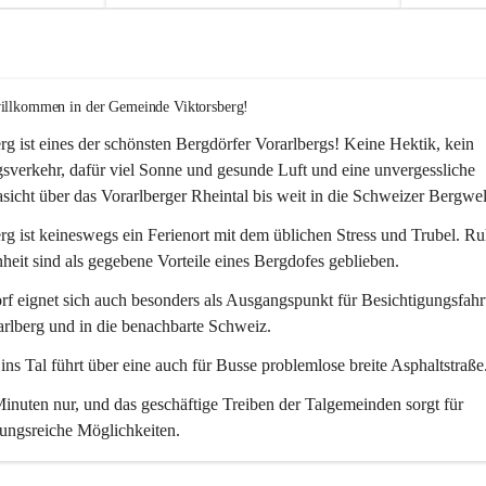
willkommen in der Gemeinde Viktorsberg!
rg ist eines der schönsten Bergdörfer Vorarlbergs! Keine Hektik, kein 
verkehr, dafür viel Sonne und gesunde Luft und eine unvergessliche 
icht über das Vorarlberger Rheintal bis weit in die Schweizer Bergwel
rg ist keineswegs ein Ferienort mit dem üblichen Stress und Trubel. R
eit sind als gegebene Vorteile eines Bergdofes geblieben. 
f eignet sich auch besonders als Ausgangspunkt für Besichtigungsfahrt
rlberg und in die benachbarte Schweiz. 
ns Tal führt über eine auch für Busse problemlose breite Asphaltstraße.
nuten nur, und das geschäftige Treiben der Talgemeinden sorgt für 
ungsreiche Möglichkeiten.