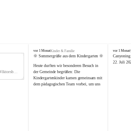
V
V
vor 1 Monat
vor 1 Monat
Kinder & Familie
i
i
🌞 Sommergrüße aus dem Kindergarten 🌞
Canyoning 
k
k
11
22. Juli 20
Heute durften wir besonderen Besuch in 
t
t
NO
o
o
Hauptstraße 36, 6836 Viktorsberg, AUT
der Gemeinde begrüßen: Die 
V
r
r
Kindergartenkinder kamen gemeinsam mit 
s
s
dem pädagogischen Team vorbei, um uns 
b
b
einen schönen Sommer zu wünschen.
e
e
r
r
Vielen Dank für diese liebe Überraschung 
g
g
und die fröhlichen Sommergrüße! Wir 
wünschen allen Kindern, ihren Familien 
sowie dem gesamten Kindergarten-Team 
erholsame, sonnige und wunderschöne 
Sommerferien. 🌼☀️