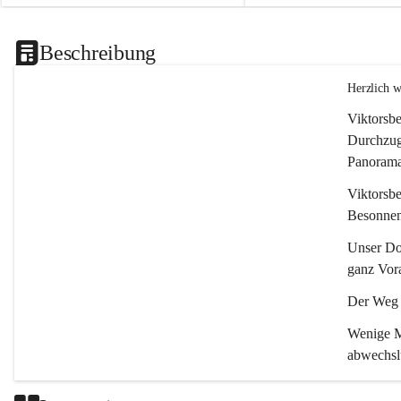
Beschreibung
Herzlich 
Viktorsbe
Durchzugs
Panoramas
Viktorsbe
Besonnenh
Unser Dor
ganz Vora
Der Weg i
Wenige Mi
abwechsl