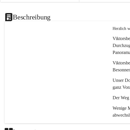
Beschreibung
Herzlich 
Viktorsbe
Durchzugs
Panoramas
Viktorsbe
Besonnenh
Unser Dor
ganz Vora
Der Weg i
Wenige Mi
abwechsl