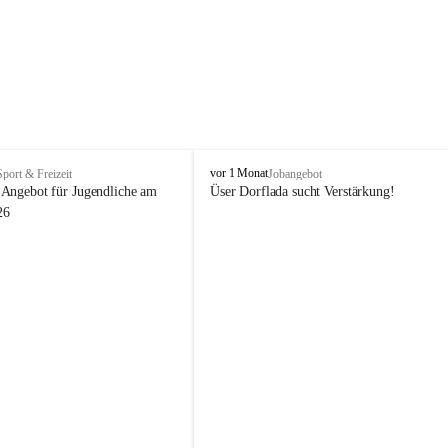
V
vor 1 Monat
Sport & Freizeit
Jobangebot
i
Angebot für Jugendliche am 
Üser Dorflada sucht Verstärkung! 
k
26
t
o
r
s
b
e
r
g