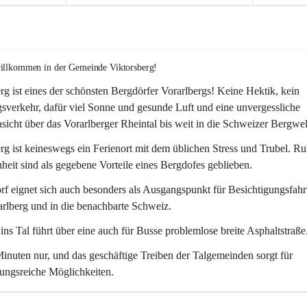
willkommen in der Gemeinde Viktorsberg!
rg ist eines der schönsten Bergdörfer Vorarlbergs! Keine Hektik, kein 
verkehr, dafür viel Sonne und gesunde Luft und eine unvergessliche 
icht über das Vorarlberger Rheintal bis weit in die Schweizer Bergwel
rg ist keineswegs ein Ferienort mit dem üblichen Stress und Trubel. R
eit sind als gegebene Vorteile eines Bergdofes geblieben. 
f eignet sich auch besonders als Ausgangspunkt für Besichtigungsfahrt
rlberg und in die benachbarte Schweiz. 
ns Tal führt über eine auch für Busse problemlose breite Asphaltstraße.
nuten nur, und das geschäftige Treiben der Talgemeinden sorgt für 
ungsreiche Möglichkeiten.