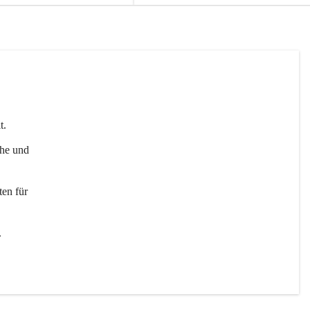
t. 
uhe und 
en für 
 