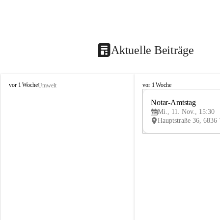
Aktuelle Beiträge
V
V
vor 1 Woche
vor 1 Woche
Umwelt
i
i
k
k
Notar-Amtstag
t
t
Mi., 11. Nov., 15:30
o
o
r
r
s
s
b
b
e
e
r
r
g
g