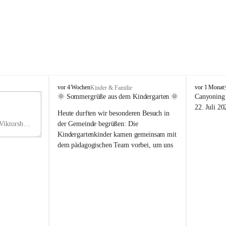
V
V
vor 4 Wochen
vor 1 Monat
Kinder & Familie
i
i
🌞 Sommergrüße aus dem Kindergarten 🌞
Canyoning 
k
k
11
22. Juli 20
Heute durften wir besonderen Besuch in 
t
t
NO
o
o
Hauptstraße 36, 6836 Viktorsberg, AUT
der Gemeinde begrüßen: Die 
V
r
r
Kindergartenkinder kamen gemeinsam mit 
s
s
dem pädagogischen Team vorbei, um uns 
b
b
einen schönen Sommer zu wünschen.
e
e
r
r
Vielen Dank für diese liebe Überraschung 
g
g
und die fröhlichen Sommergrüße! Wir 
wünschen allen Kindern, ihren Familien 
sowie dem gesamten Kindergarten-Team 
erholsame, sonnige und wunderschöne 
Sommerferien. 🌼☀️