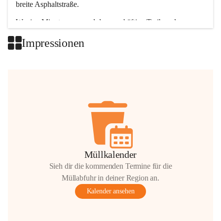
breite Asphaltstraße. 
Wenige Minuten nur, und das geschäftige Treiben der 
Talgemeinden sorgt für abwechslungsreiche Möglichkeiten.
Impressionen
+2
Müllkalender
Sieh dir die kommenden Termine für die
Müllabfuhr in deiner Region an.
Kalender ansehen