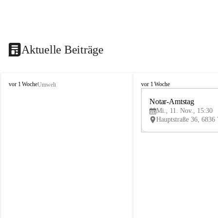
Aktuelle Beiträge
V
V
vor 1 Woche
vor 1 Woche
Umwelt
i
i
k
k
Notar-Amtstag
t
t
Mi., 11. Nov., 15:30
o
o
r
r
s
s
b
b
e
e
r
r
g
g