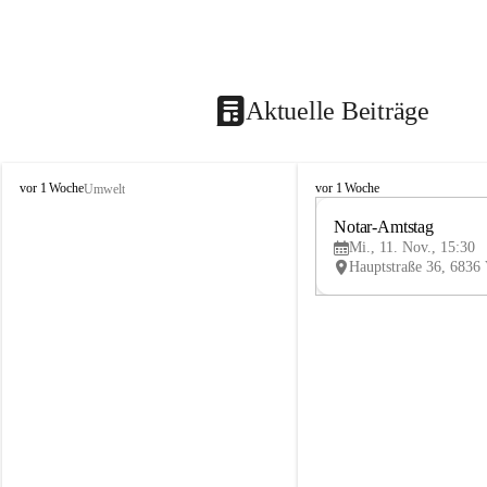
Aktuelle Beiträge
V
V
vor 1 Woche
vor 1 Woche
Umwelt
i
i
k
k
Notar-Amtstag
t
t
Mi., 11. Nov., 15:30
o
o
r
r
s
s
b
b
e
e
r
r
g
g