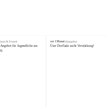
V
vor 1 Monat
Sport & Freizeit
Jobangebot
i
Angebot für Jugendliche am 
Üser Dorflada sucht Verstärkung! 
k
26
t
o
r
s
b
e
r
g