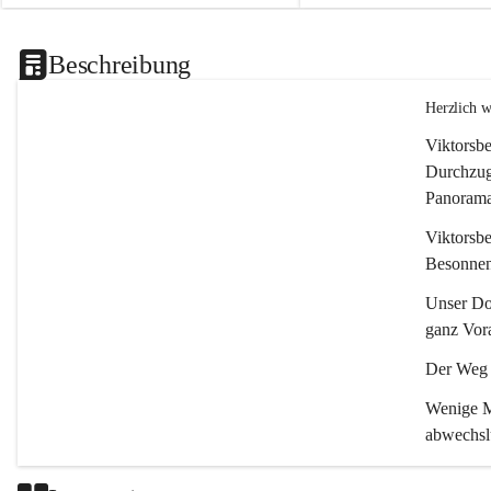
Beschreibung
Herzlich 
Viktorsbe
Durchzugs
Panoramas
Viktorsbe
Besonnenh
Unser Dor
ganz Vora
Der Weg i
Wenige Mi
abwechsl