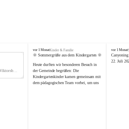
V
V
vor 1 Monat
vor 1 Monat
Kinder & Familie
i
i
🌞 Sommergrüße aus dem Kindergarten 🌞
Canyoning 
k
k
11
22. Juli 20
Heute durften wir besonderen Besuch in 
t
t
NO
o
o
Hauptstraße 36, 6836 Viktorsberg, AUT
der Gemeinde begrüßen: Die 
V
r
r
Kindergartenkinder kamen gemeinsam mit 
s
s
dem pädagogischen Team vorbei, um uns 
b
b
einen schönen Sommer zu wünschen.
e
e
r
r
Vielen Dank für diese liebe Überraschung 
g
g
und die fröhlichen Sommergrüße! Wir 
wünschen allen Kindern, ihren Familien 
sowie dem gesamten Kindergarten-Team 
erholsame, sonnige und wunderschöne 
Sommerferien. 🌼☀️