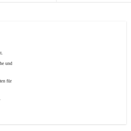
t. 
uhe und 
en für 
 