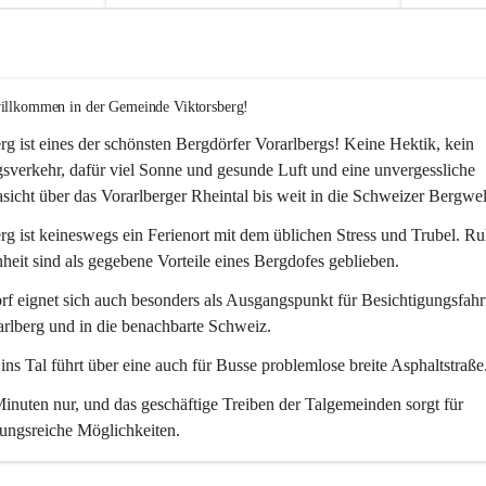
willkommen in der Gemeinde Viktorsberg!
rg ist eines der schönsten Bergdörfer Vorarlbergs! Keine Hektik, kein 
verkehr, dafür viel Sonne und gesunde Luft und eine unvergessliche 
icht über das Vorarlberger Rheintal bis weit in die Schweizer Bergwel
rg ist keineswegs ein Ferienort mit dem üblichen Stress und Trubel. R
eit sind als gegebene Vorteile eines Bergdofes geblieben. 
f eignet sich auch besonders als Ausgangspunkt für Besichtigungsfahrt
rlberg und in die benachbarte Schweiz. 
ns Tal führt über eine auch für Busse problemlose breite Asphaltstraße.
nuten nur, und das geschäftige Treiben der Talgemeinden sorgt für 
ungsreiche Möglichkeiten.