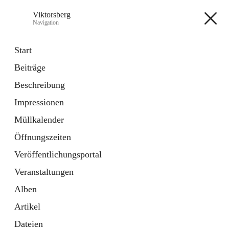
Viktorsberg
Navigation
Viktorsberg
Start
Beiträge
Gemeindepolitik
Beschreibung
1 Schnellzugriff
Impressionen
Bürgerservice
10 Schnellzugriffe
Müllkalender
Öffnungszeiten
+8
Veröffentlichungsportal
Veranstaltungen
Alben
Artikel
Hauptadresse
Dateien