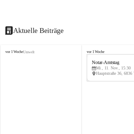
Aktuelle Beiträge
V
V
vor 1 Woche
vor 1 Woche
Umwelt
i
i
k
k
Notar-Amtstag
t
t
Mi., 11. Nov., 15:30
o
o
r
r
s
s
b
b
e
e
r
r
g
g