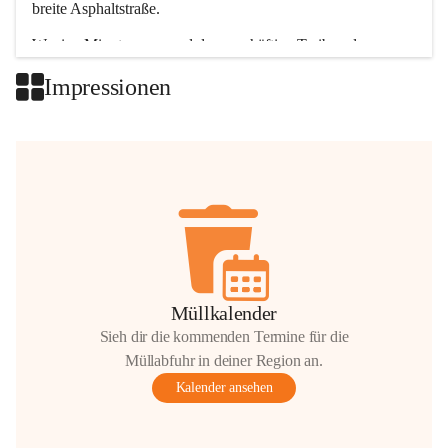
breite Asphaltstraße. 
Wenige Minuten nur, und das geschäftige Treiben der 
Talgemeinden sorgt für abwechslungsreiche Möglichkeiten.
Impressionen
+2
Müllkalender
Sieh dir die kommenden Termine für die
Müllabfuhr in deiner Region an.
Kalender ansehen