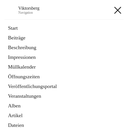
Viktorsberg
Navigation
Viktorsberg
Start
Beiträge
Gemeindepolitik
Beschreibung
1 Schnellzugriff
Impressionen
Bürgerservice
10 Schnellzugriffe
Müllkalender
Öffnungszeiten
+8
Veröffentlichungsportal
Veranstaltungen
Alben
Artikel
Hauptadresse
Dateien