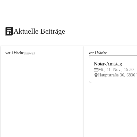
Aktuelle Beiträge
V
V
vor 1 Woche
vor 1 Woche
Umwelt
i
i
k
k
Notar-Amtstag
t
t
Mi., 11. Nov., 15:30
o
o
r
r
s
s
b
b
e
e
r
r
g
g