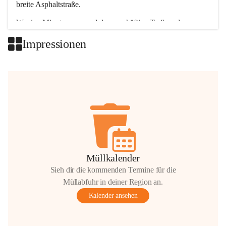
breite Asphaltstraße. 
Wenige Minuten nur, und das geschäftige Treiben der 
Talgemeinden sorgt für abwechslungsreiche Möglichkeiten.
Impressionen
+2
Müllkalender
Sieh dir die kommenden Termine für die
Müllabfuhr in deiner Region an.
Kalender ansehen