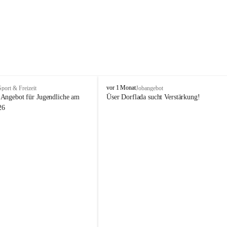
V
vor 1 Monat
Sport & Freizeit
Jobangebot
i
Angebot für Jugendliche am 
Üser Dorflada sucht Verstärkung! 
k
26
t
o
r
s
b
e
r
g