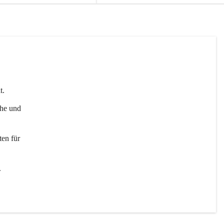
t. 
uhe und 
en für 
 