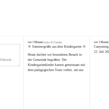
V
V
vor 1 Monat
vor 1 Monat
Kinder & Familie
i
i
🌞 Sommergrüße aus dem Kindergarten 🌞
Canyoning 
k
k
11
22. Juli 20
Heute durften wir besonderen Besuch in 
t
t
NO
o
o
Hauptstraße 36, 6836 Viktorsberg, AUT
der Gemeinde begrüßen: Die 
V
r
r
Kindergartenkinder kamen gemeinsam mit 
s
s
dem pädagogischen Team vorbei, um uns 
b
b
einen schönen Sommer zu wünschen.
e
e
r
r
Vielen Dank für diese liebe Überraschung 
g
g
und die fröhlichen Sommergrüße! Wir 
wünschen allen Kindern, ihren Familien 
sowie dem gesamten Kindergarten-Team 
erholsame, sonnige und wunderschöne 
Sommerferien. 🌼☀️