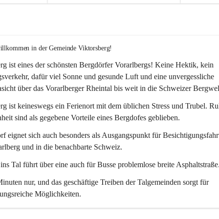
willkommen in der Gemeinde Viktorsberg!
rg ist eines der schönsten Bergdörfer Vorarlbergs! Keine Hektik, kein 
verkehr, dafür viel Sonne und gesunde Luft und eine unvergessliche 
icht über das Vorarlberger Rheintal bis weit in die Schweizer Bergwel
rg ist keineswegs ein Ferienort mit dem üblichen Stress und Trubel. R
eit sind als gegebene Vorteile eines Bergdofes geblieben. 
f eignet sich auch besonders als Ausgangspunkt für Besichtigungsfahrt
rlberg und in die benachbarte Schweiz. 
ns Tal führt über eine auch für Busse problemlose breite Asphaltstraße.
nuten nur, und das geschäftige Treiben der Talgemeinden sorgt für 
ungsreiche Möglichkeiten.