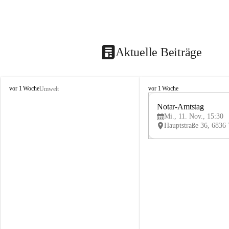
Aktuelle Beiträge
V
V
vor 1 Woche
vor 1 Woche
Umwelt
i
i
k
k
Notar-Amtstag
t
t
Mi., 11. Nov., 15:30
o
o
r
r
s
s
b
b
e
e
r
r
g
g