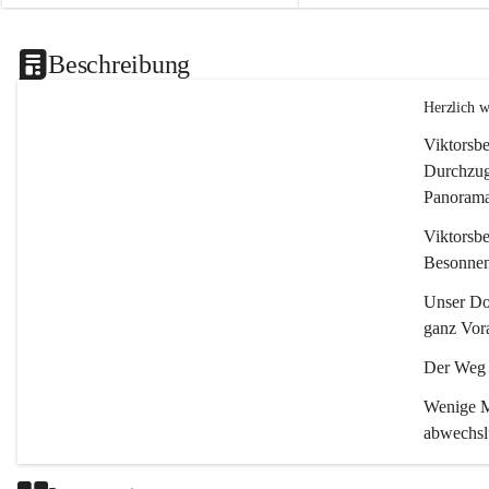
Beschreibung
Herzlich 
Viktorsbe
Durchzugs
Panoramas
Viktorsbe
Besonnenh
Unser Dor
ganz Vora
Der Weg i
Wenige Mi
abwechsl