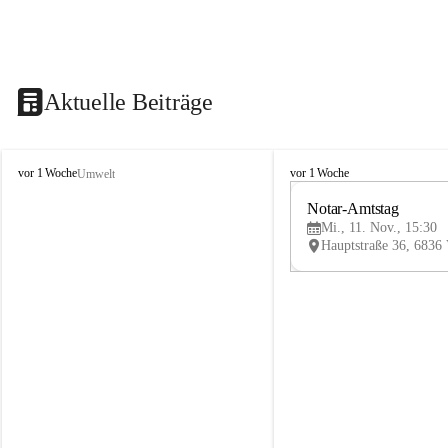
Aktuelle Beiträge
V
V
vor 1 Woche
vor 1 Woche
Umwelt
i
i
k
k
Notar-Amtstag
t
t
Mi., 11. Nov., 15:30
o
o
r
r
s
s
b
b
e
e
r
r
g
g