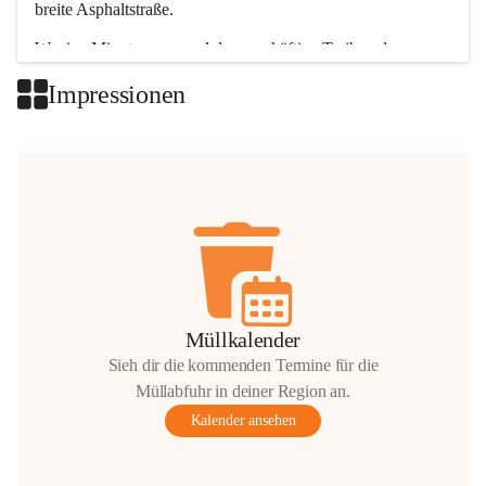
breite Asphaltstraße. 
Wenige Minuten nur, und das geschäftige Treiben der 
Talgemeinden sorgt für abwechslungsreiche Möglichkeiten.
Impressionen
+2
Müllkalender
Sieh dir die kommenden Termine für die
Müllabfuhr in deiner Region an.
Kalender ansehen