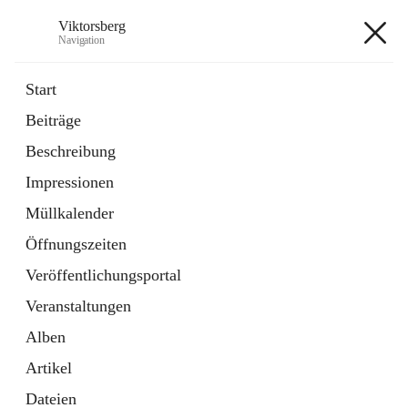
Viktorsberg
Navigation
Viktorsberg
Start
Beiträge
Gemeindepolitik
Beschreibung
1 Schnellzugriff
Impressionen
Bürgerservice
10 Schnellzugriffe
Müllkalender
Öffnungszeiten
+8
Veröffentlichungsportal
Veranstaltungen
Alben
Artikel
Hauptadresse
Dateien