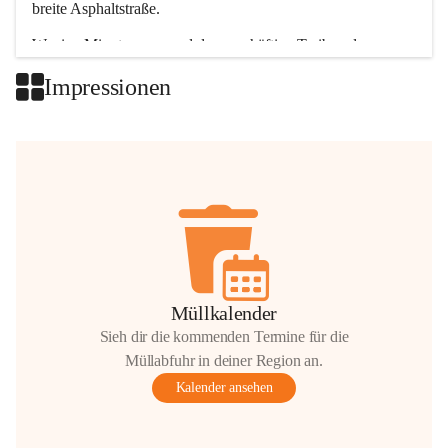
breite Asphaltstraße. 
Wenige Minuten nur, und das geschäftige Treiben der 
Talgemeinden sorgt für abwechslungsreiche Möglichkeiten.
Impressionen
+2
Müllkalender
Sieh dir die kommenden Termine für die
Müllabfuhr in deiner Region an.
Kalender ansehen