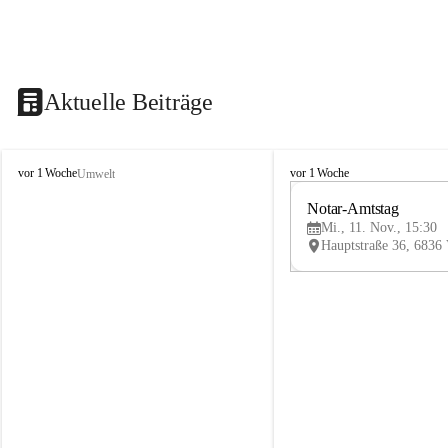
Aktuelle Beiträge
V
V
vor 1 Woche
vor 1 Woche
Umwelt
i
i
k
k
Notar-Amtstag
t
t
Mi., 11. Nov., 15:30
o
o
r
r
s
s
b
b
e
e
r
r
g
g