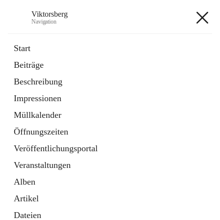
Viktorsberg
Navigation
Viktorsberg
Start
Beiträge
Gemeindepolitik
Beschreibung
1 Schnellzugriff
Impressionen
Bürgerservice
10 Schnellzugriffe
Müllkalender
Öffnungszeiten
+8
Veröffentlichungsportal
Veranstaltungen
Alben
Artikel
Hauptadresse
Dateien