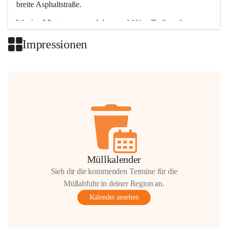
breite Asphaltstraße. 
Wenige Minuten nur, und das geschäftige Treiben der 
Talgemeinden sorgt für abwechslungsreiche Möglichkeiten.
Impressionen
+2
Müllkalender
Sieh dir die kommenden Termine für die
Müllabfuhr in deiner Region an.
Kalender ansehen