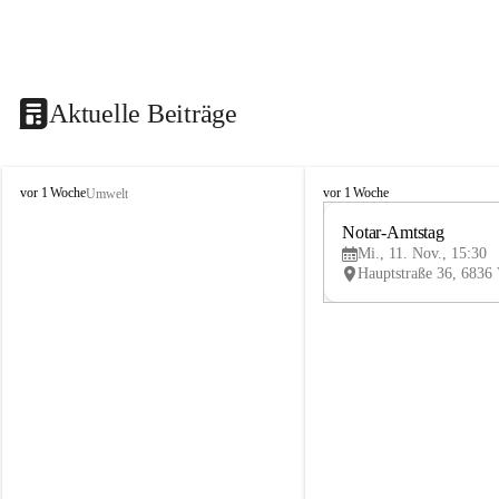
Aktuelle Beiträge
V
V
vor 1 Woche
vor 1 Woche
Umwelt
i
i
k
k
Notar-Amtstag
t
t
Mi., 11. Nov., 15:30
o
o
r
r
s
s
b
b
e
e
r
r
g
g