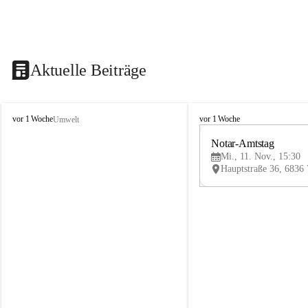
Aktuelle Beiträge
V
V
vor 1 Woche
vor 1 Woche
Umwelt
i
i
k
k
Notar-Amtstag
t
t
Mi., 11. Nov., 15:30
o
o
r
r
s
s
b
b
e
e
r
r
g
g