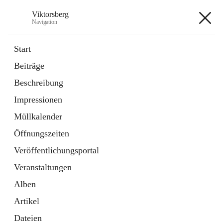
Viktorsberg
Navigation
Viktorsberg
Start
Beiträge
Gemeindepolitik
Beschreibung
1 Schnellzugriff
Impressionen
Bürgerservice
10 Schnellzugriffe
Müllkalender
Öffnungszeiten
+8
Veröffentlichungsportal
Veranstaltungen
Alben
Artikel
Hauptadresse
Dateien