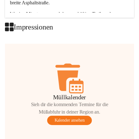
breite Asphaltstraße. 
Wenige Minuten nur, und das geschäftige Treiben der 
Talgemeinden sorgt für abwechslungsreiche Möglichkeiten.
Impressionen
+2
Müllkalender
Sieh dir die kommenden Termine für die
Müllabfuhr in deiner Region an.
Kalender ansehen