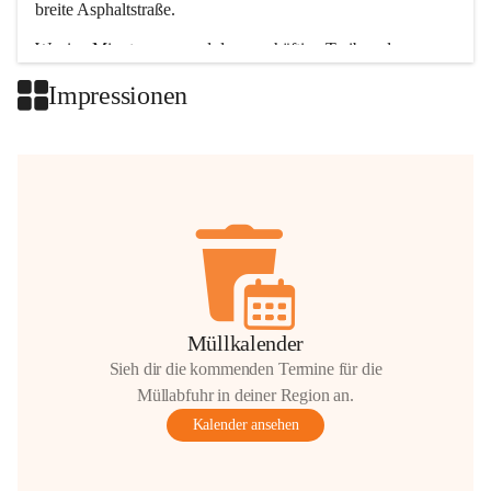
breite Asphaltstraße. 
Wenige Minuten nur, und das geschäftige Treiben der 
Talgemeinden sorgt für abwechslungsreiche Möglichkeiten.
Impressionen
+2
Müllkalender
Sieh dir die kommenden Termine für die
Müllabfuhr in deiner Region an.
Kalender ansehen