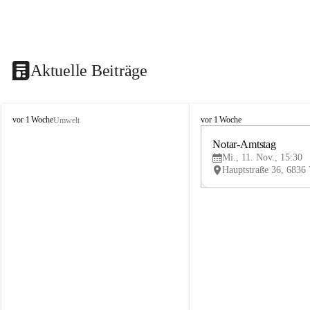
Aktuelle Beiträge
V
V
vor 1 Woche
vor 1 Woche
Umwelt
i
i
k
k
Notar-Amtstag
t
t
Mi., 11. Nov., 15:30
o
o
r
r
s
s
b
b
e
e
r
r
g
g