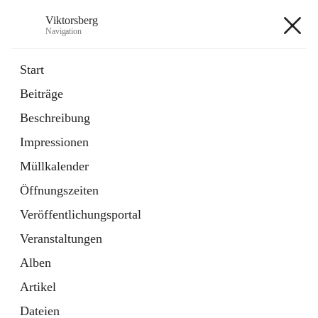
Viktorsberg
Navigation
Viktorsberg
Start
Beiträge
Gemeindepolitik
Beschreibung
1 Schnellzugriff
Impressionen
Bürgerservice
10 Schnellzugriffe
Müllkalender
Öffnungszeiten
+8
Veröffentlichungsportal
Veranstaltungen
Alben
Artikel
Hauptadresse
Dateien