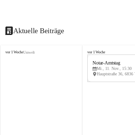
Aktuelle Beiträge
V
V
vor 1 Woche
vor 1 Woche
Umwelt
i
i
k
k
Notar-Amtstag
t
t
Mi., 11. Nov., 15:30
o
o
r
r
s
s
b
b
e
e
r
r
g
g