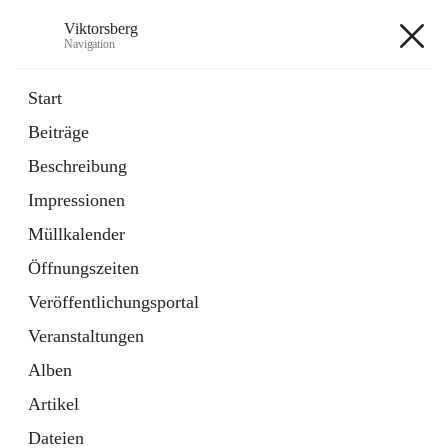
Viktorsberg
Navigation
Viktorsberg
Start
Beiträge
Gemeindepolitik
Beschreibung
1 Schnellzugriff
Impressionen
Bürgerservice
10 Schnellzugriffe
Müllkalender
Öffnungszeiten
+8
Veröffentlichungsportal
Veranstaltungen
Alben
Artikel
Hauptadresse
Dateien