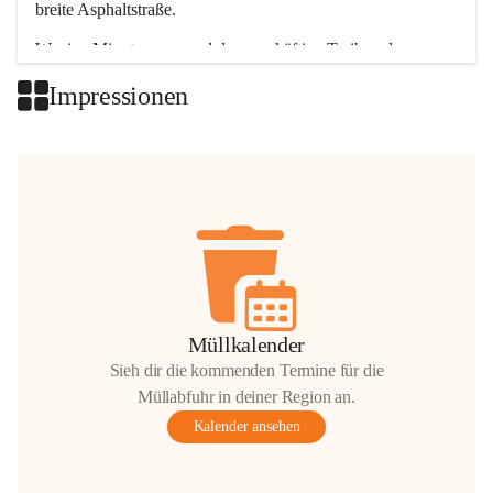
breite Asphaltstraße. 
Wenige Minuten nur, und das geschäftige Treiben der 
Talgemeinden sorgt für abwechslungsreiche Möglichkeiten.
Impressionen
+2
Müllkalender
Sieh dir die kommenden Termine für die
Müllabfuhr in deiner Region an.
Kalender ansehen