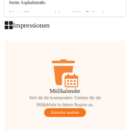
breite Asphaltstraße. 
Wenige Minuten nur, und das geschäftige Treiben der 
Talgemeinden sorgt für abwechslungsreiche Möglichkeiten.
Impressionen
+2
Müllkalender
Sieh dir die kommenden Termine für die
Müllabfuhr in deiner Region an.
Kalender ansehen