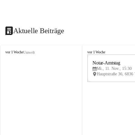
Aktuelle Beiträge
V
V
vor 1 Woche
vor 1 Woche
Umwelt
i
i
k
k
Notar-Amtstag
t
t
Mi., 11. Nov., 15:30
o
o
r
r
s
s
b
b
e
e
r
r
g
g