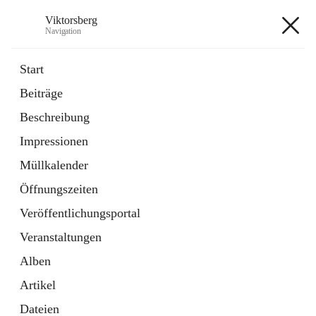
Viktorsberg
Navigation
Viktorsberg
Start
Beiträge
Gemeindepolitik
Beschreibung
1 Schnellzugriff
Impressionen
Bürgerservice
10 Schnellzugriffe
Müllkalender
Öffnungszeiten
+8
Veröffentlichungsportal
Veranstaltungen
Alben
Artikel
Hauptadresse
Dateien