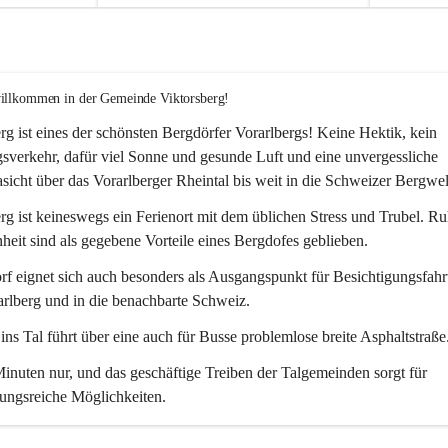
willkommen in der Gemeinde Viktorsberg!
rg ist eines der schönsten Bergdörfer Vorarlbergs! Keine Hektik, kein 
verkehr, dafür viel Sonne und gesunde Luft und eine unvergessliche 
icht über das Vorarlberger Rheintal bis weit in die Schweizer Bergwel
rg ist keineswegs ein Ferienort mit dem üblichen Stress und Trubel. R
eit sind als gegebene Vorteile eines Bergdofes geblieben. 
f eignet sich auch besonders als Ausgangspunkt für Besichtigungsfahrt
rlberg und in die benachbarte Schweiz. 
ns Tal führt über eine auch für Busse problemlose breite Asphaltstraße.
nuten nur, und das geschäftige Treiben der Talgemeinden sorgt für 
ungsreiche Möglichkeiten.