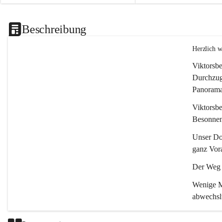
Beschreibung
Herzlich 
Viktorsbe
Durchzugs
Panoramas
Viktorsbe
Besonnenh
Unser Dor
ganz Vora
Der Weg i
Wenige Mi
abwechsl