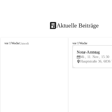
Aktuelle Beiträge
V
V
vor 1 Woche
vor 1 Woche
Umwelt
i
i
k
k
Notar-Amtstag
t
t
Mi., 11. Nov., 15:30
o
o
r
r
s
s
b
b
e
e
r
r
g
g