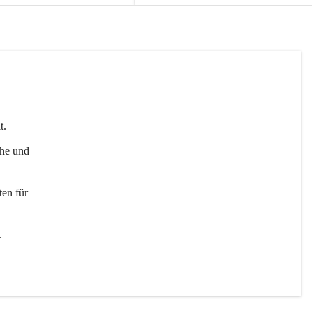
t. 
uhe und 
en für 
 