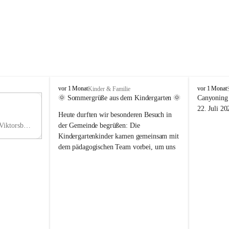
V
V
vor 1 Monat
vor 1 Monat
Kinder & Familie
i
i
🌞 Sommergrüße aus dem Kindergarten 🌞
Canyoning 
k
k
11
22. Juli 20
Heute durften wir besonderen Besuch in 
t
t
NO
o
o
Hauptstraße 36, 6836 Viktorsberg, AUT
der Gemeinde begrüßen: Die 
V
r
r
Kindergartenkinder kamen gemeinsam mit 
s
s
dem pädagogischen Team vorbei, um uns 
b
b
einen schönen Sommer zu wünschen.
e
e
r
r
Vielen Dank für diese liebe Überraschung 
g
g
und die fröhlichen Sommergrüße! Wir 
wünschen allen Kindern, ihren Familien 
sowie dem gesamten Kindergarten-Team 
erholsame, sonnige und wunderschöne 
Sommerferien. 🌼☀️