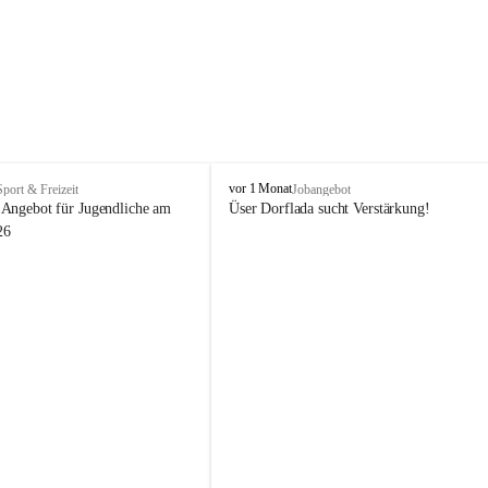
V
vor 1 Monat
Sport & Freizeit
Jobangebot
i
Angebot für Jugendliche am 
Üser Dorflada sucht Verstärkung! 
k
26
t
o
r
s
b
e
r
g